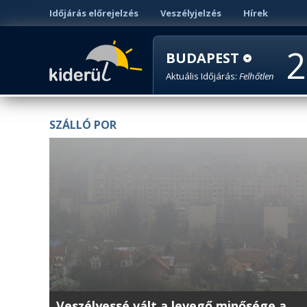
Időjárás előrejelzés
Veszélyjelzés
Hírek
2
BUDAPEST
Aktuális Időjárás:
Felhőtlen
SZÁLLÓ POR
Veszélyessé vált a levegő minősége a