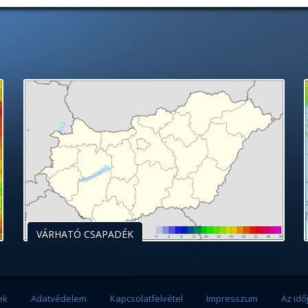
VÁRHATÓ CSAPADÉK
ek
Adatvédelem
Kapcsolatfelvétel
Impresszum
Az idő