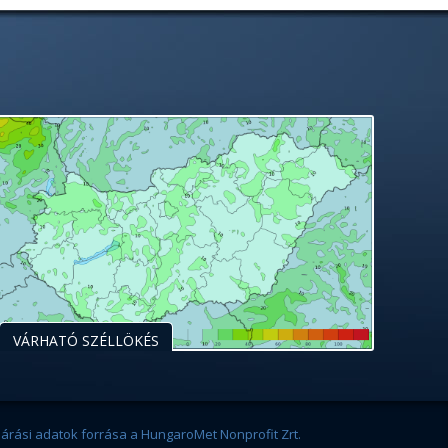
VÁRHATÓ SZÉLLÖKÉS
járási adatok forrása a HungaroMet Nonprofit Zrt.