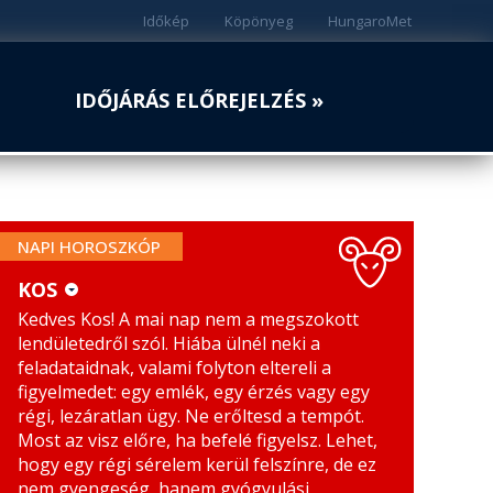
Időkép
Köpönyeg
HungaroMet
IDŐJÁRÁS ELŐREJELZÉS »
NAPI HOROSZKÓP
KOS
Kedves Kos! A mai nap nem a megszokott
KOS
MÉRLEG
lendületedről szól. Hiába ülnél neki a
BIKA
SKORPIÓ
feladataidnak, valami folyton eltereli a
figyelmedet: egy emlék, egy érzés vagy egy
IKREK
NYILAS
régi, lezáratlan ügy. Ne erőltesd a tempót.
Most az visz előre, ha befelé figyelsz. Lehet,
RÁK
BAK
hogy egy régi sérelem kerül felszínre, de ez
nem gyengeség, hanem gyógyulási