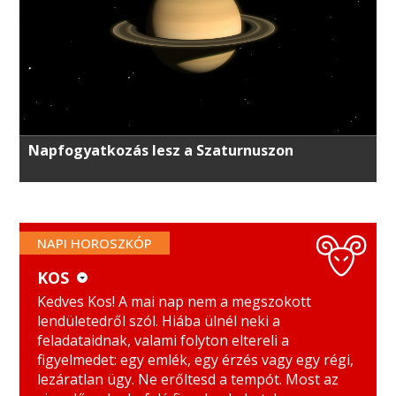
Napfogyatkozás lesz a Szaturnuszon
NAPI HOROSZKÓP
KOS
KOS
MÉRLEG
Kedves Kos! A mai nap nem a megszokott
lendületedről szól. Hiába ülnél neki a
BIKA
SKORPIÓ
feladataidnak, valami folyton eltereli a
figyelmedet: egy emlék, egy érzés vagy egy régi,
IKREK
NYILAS
lezáratlan ügy. Ne erőltesd a tempót. Most az