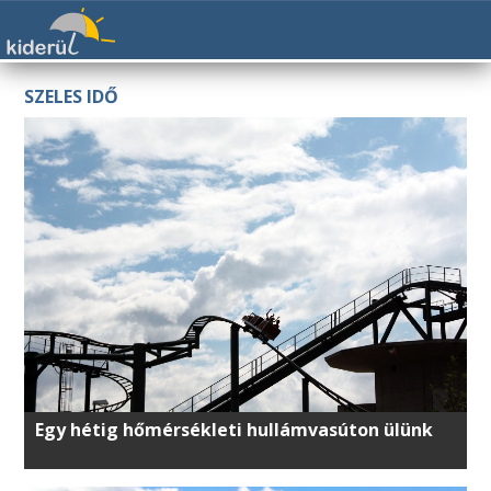
SZELES IDŐ
Egy hétig hőmérsékleti hullámvasúton ülünk