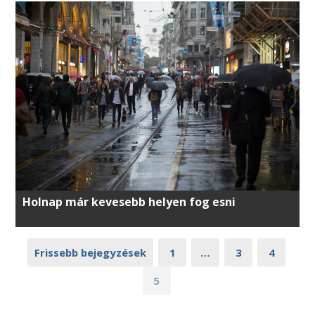
Holnap már kevesebb helyen fog esni
Frissebb bejegyzések
1
…
3
4
5