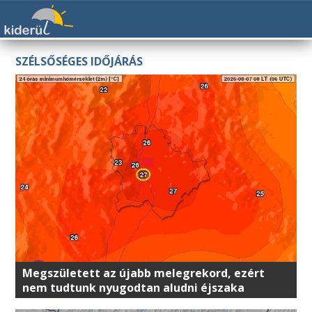
SZÉLSŐSÉGES IDŐJÁRÁS
Megszületett az újabb melegrekord, ezért
nem tudtunk nyugodtan aludni éjszaka