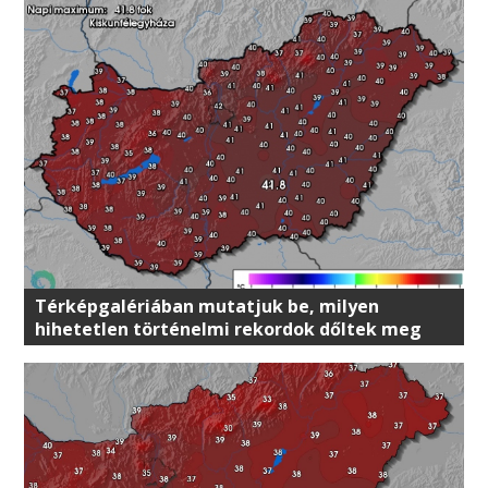
Térképgalériában mutatjuk be, milyen
hihetetlen történelmi rekordok dőltek meg
csütörtökön