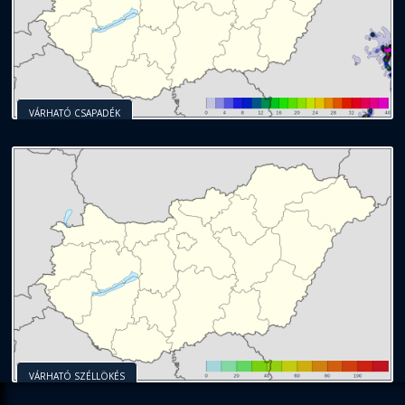
VÁRHATÓ CSAPADÉK
VÁRHATÓ SZÉLLÖKÉS