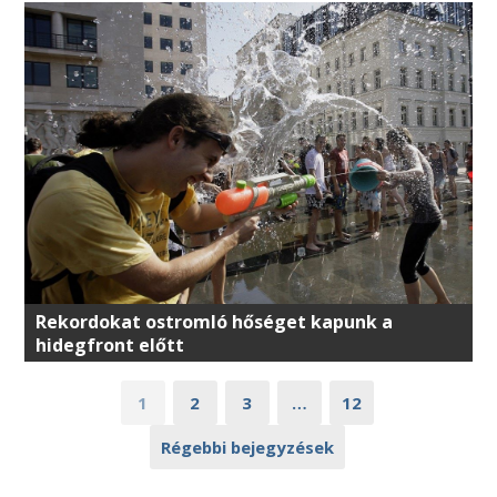
Rekordokat ostromló hőséget kapunk a
hidegfront előtt
1
2
3
…
12
Régebbi bejegyzések