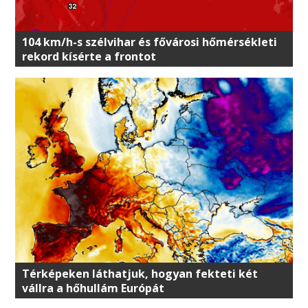
104 km/h-s szélvihar és fővárosi hőmérsékleti
rekord kísérte a frontot
Térképeken láthatjuk, hogyan fekteti két
vállra a hőhullám Európát