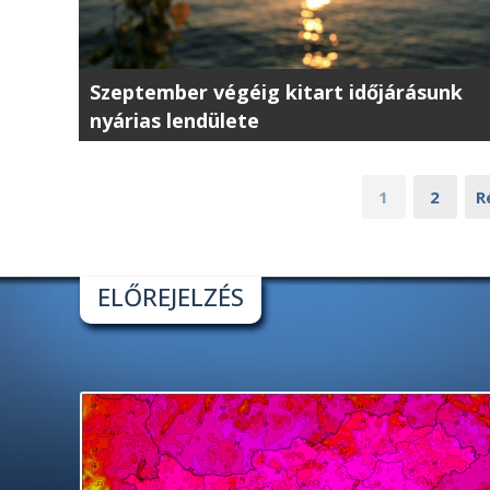
Szeptember végéig kitart időjárásunk
nyárias lendülete
1
2
R
ELŐREJELZÉS