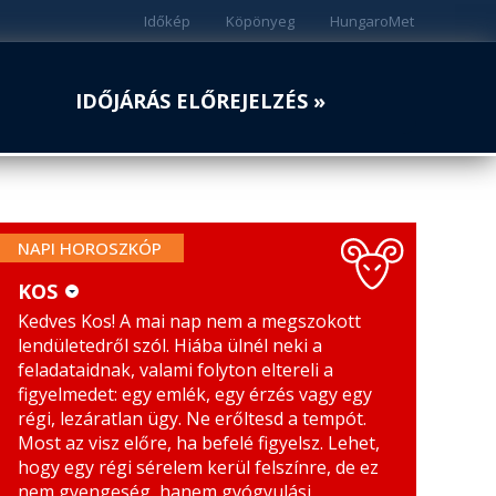
Időkép
Köpönyeg
HungaroMet
IDŐJÁRÁS ELŐREJELZÉS »
NAPI HOROSZKÓP
KOS
Kedves Kos! A mai nap nem a megszokott
KOS
MÉRLEG
lendületedről szól. Hiába ülnél neki a
BIKA
SKORPIÓ
feladataidnak, valami folyton eltereli a
figyelmedet: egy emlék, egy érzés vagy egy
IKREK
NYILAS
régi, lezáratlan ügy. Ne erőltesd a tempót.
Most az visz előre, ha befelé figyelsz. Lehet,
RÁK
BAK
hogy egy régi sérelem kerül felszínre, de ez
nem gyengeség, hanem gyógyulási