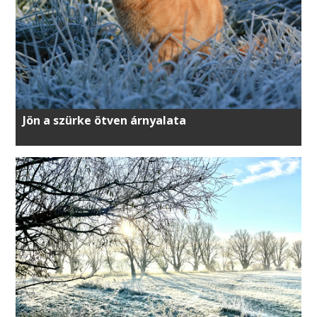
Jön a szürke ötven árnyalata