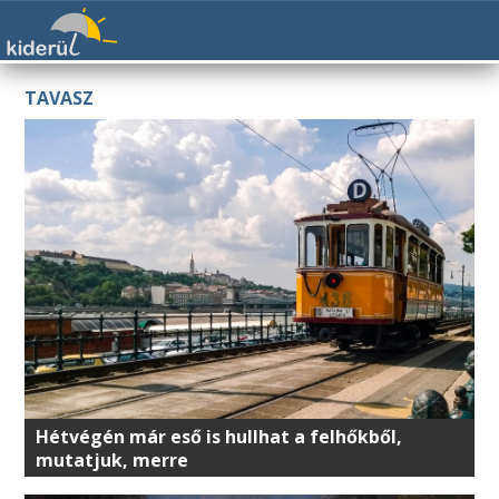
TAVASZ
Hétvégén már eső is hullhat a felhőkből,
mutatjuk, merre