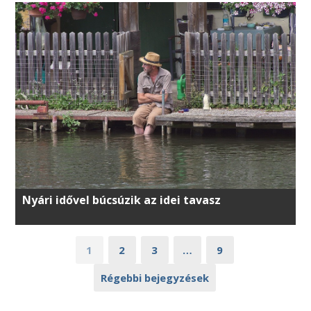
Nyári idővel búcsúzik az idei tavasz
1
2
3
…
9
Régebbi bejegyzések