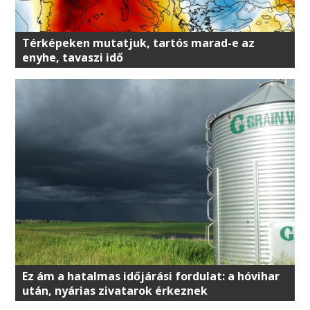
Térképeken mutatjuk, tartós marad-e az
enyhe, tavaszi idő
Ez ám a hatalmas időjárási fordulat: a hóvihar
után, nyárias zivatarok érkeznek