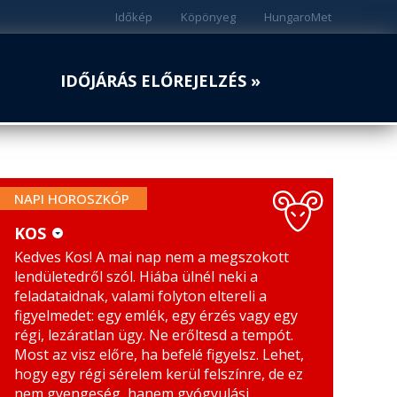
Időkép
Köpönyeg
HungaroMet
IDŐJÁRÁS ELŐREJELZÉS »
NAPI HOROSZKÓP
KOS
Kedves Kos! A mai nap nem a megszokott
KOS
MÉRLEG
lendületedről szól. Hiába ülnél neki a
BIKA
SKORPIÓ
feladataidnak, valami folyton eltereli a
figyelmedet: egy emlék, egy érzés vagy egy
IKREK
NYILAS
régi, lezáratlan ügy. Ne erőltesd a tempót.
Most az visz előre, ha befelé figyelsz. Lehet,
RÁK
BAK
hogy egy régi sérelem kerül felszínre, de ez
nem gyengeség, hanem gyógyulási