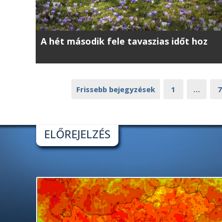
A hét második fele tavaszias időt hoz
Frissebb bejegyzések
1
…
7
ELŐREJELZÉS