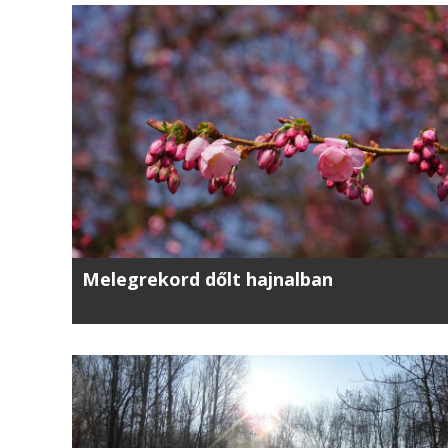
Melegrekord dőlt hajnalban