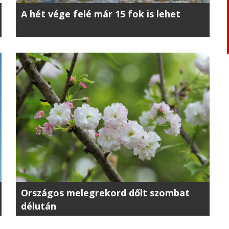
A hét vége felé már 15 fok is lehet
Országos melegrekord dőlt szombat
délután