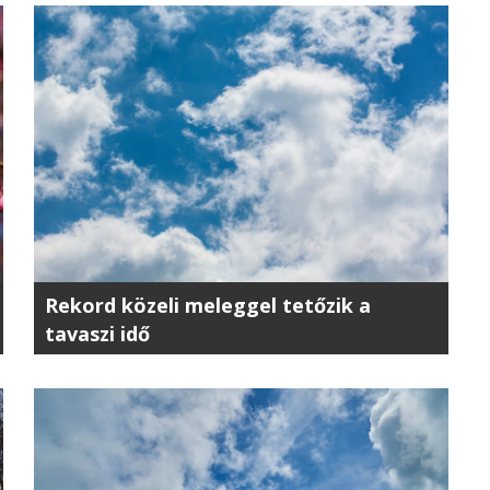
Rekord közeli meleggel tetőzik a
tavaszi idő