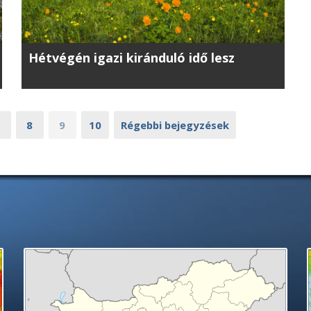
Hétvégén igazi kiránduló idő lesz
8
9
10
Régebbi bejegyzések