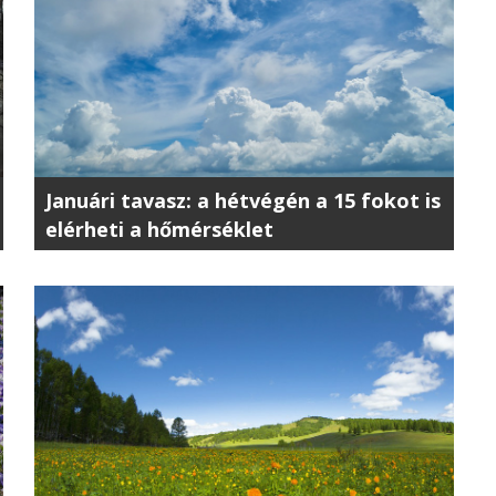
Januári tavasz: a hétvégén a 15 fokot is
elérheti a hőmérséklet