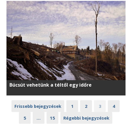
Búcsút vehetünk a téltől egy időre
Frissebb bejegyzések
1
2
3
4
5
…
15
Régebbi bejegyzések