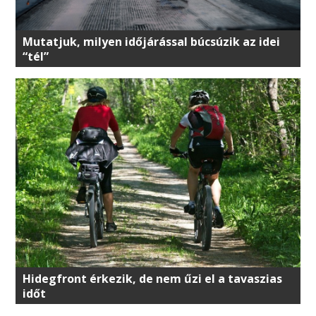
Mutatjuk, milyen időjárással búcsúzik az idei
“tél”
Hidegfront érkezik, de nem űzi el a tavaszias
időt