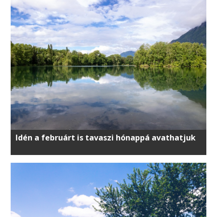
Idén a februárt is tavaszi hónappá avathatjuk