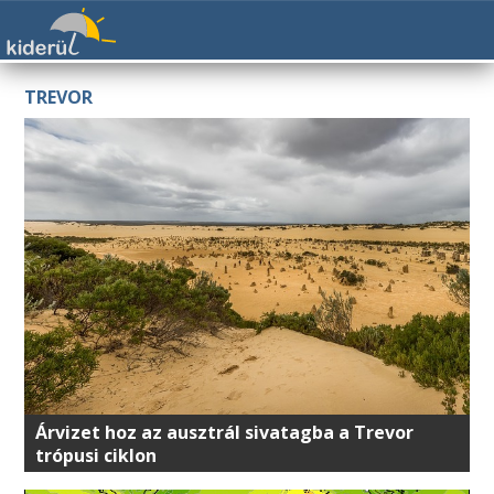
TREVOR
Árvizet hoz az ausztrál sivatagba a Trevor
trópusi ciklon