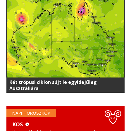
Két trópusi ciklon sújt le egyidejűleg
Ausztráliára
NAPI HOROSZKÓP
KOS
KOS
MÉRLEG