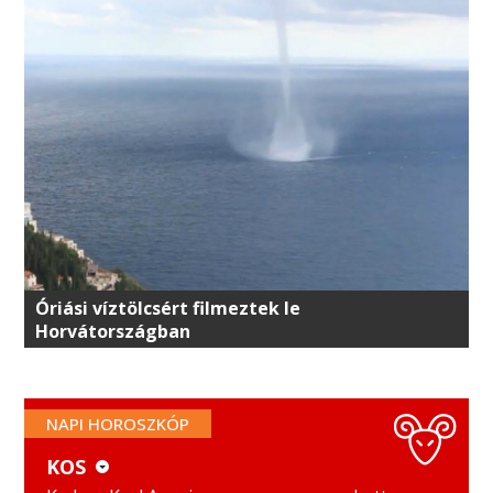
Óriási víztölcsért filmeztek le
Horvátországban
NAPI HOROSZKÓP
KOS
KOS
MÉRLEG