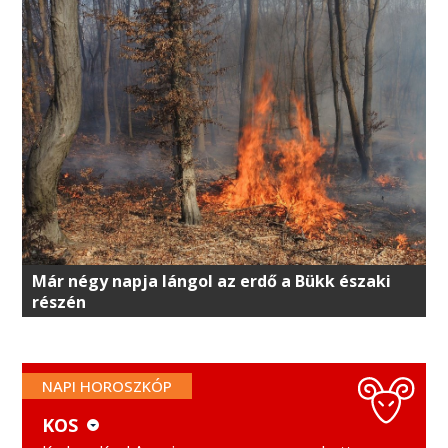
Már négy napja lángol az erdő a Bükk északi
részén
NAPI HOROSZKÓP
KOS
KOS
MÉRLEG