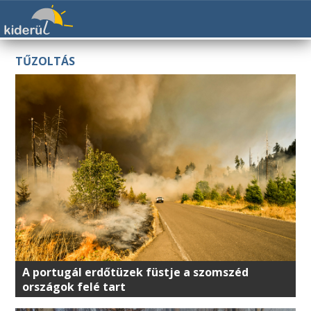
TŰZOLTÁS
A portugál erdőtüzek füstje a szomszéd
országok felé tart