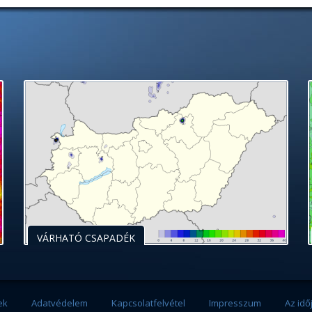
VÁRHATÓ CSAPADÉK
ek
Adatvédelem
Kapcsolatfelvétel
Impresszum
Az idő