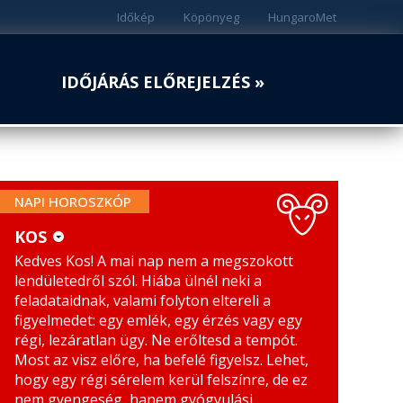
Időkép
Köpönyeg
HungaroMet
IDŐJÁRÁS ELŐREJELZÉS »
NAPI HOROSZKÓP
KOS
Kedves Kos! A mai nap nem a megszokott
KOS
MÉRLEG
lendületedről szól. Hiába ülnél neki a
BIKA
SKORPIÓ
feladataidnak, valami folyton eltereli a
figyelmedet: egy emlék, egy érzés vagy egy
IKREK
NYILAS
régi, lezáratlan ügy. Ne erőltesd a tempót.
Most az visz előre, ha befelé figyelsz. Lehet,
RÁK
BAK
hogy egy régi sérelem kerül felszínre, de ez
nem gyengeség, hanem gyógyulási