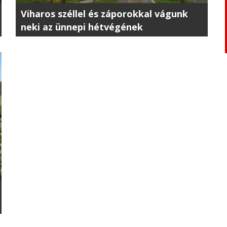
Viharos széllel és záporokkal vágunk
neki az ünnepi hétvégének