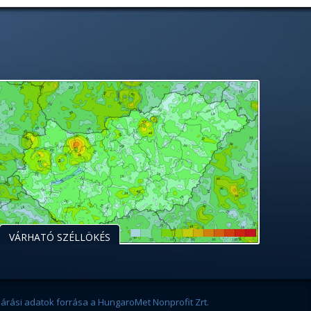
VÁRHATÓ SZÉLLÖKÉS
járási adatok forrása a HungaroMet Nonprofit Zrt.