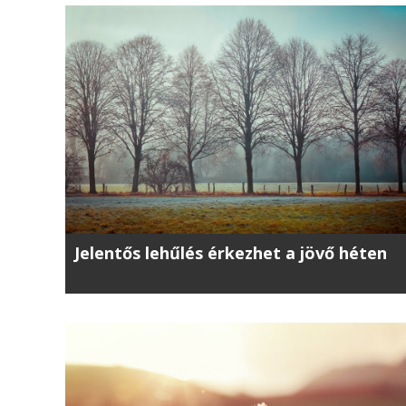
Jelentős lehűlés érkezhet a jövő héten