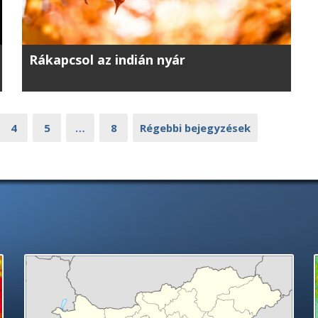
Rákapcsol az indián nyár
4
5
…
8
Régebbi bejegyzések