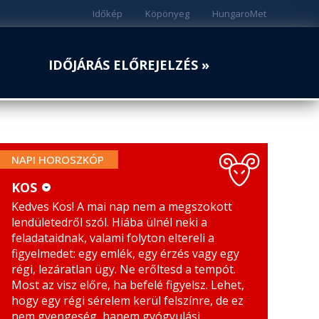
Időkép
Köpönyeg
HungaroMet
IDŐJÁRÁS ELŐREJELZÉS »
NAPI HOROSZKÓP
KOS
Kedves Kos! A mai nap nem a megszokott
KOS
MÉRLEG
lendületedről szól. Hiába ülnél neki a
BIKA
SKORPIÓ
feladataidnak, valami folyton eltereli a
figyelmedet: egy emlék, egy érzés vagy egy
IKREK
NYILAS
régi, lezáratlan ügy. Ne erőltesd a tempót.
Most az visz előre, ha befelé figyelsz. Lehet,
RÁK
BAK
hogy egy régi sérelem kerül felszínre, de ez
nem gyengeség, hanem gyógyulási