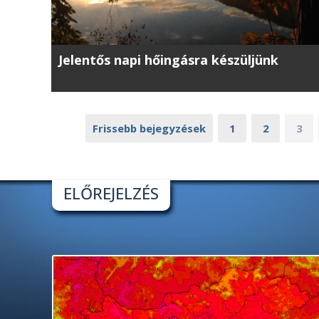
Jelentős napi hőingásra készüljünk
Frissebb bejegyzések
1
2
3
ELŐREJELZÉS