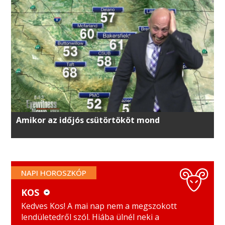
Amikor az időjós csütörtököt mond
NAPI HOROSZKÓP
KOS
KOS
MÉRLEG
Kedves Kos! A mai nap nem a megszokott
lendületedről szól. Hiába ülnél neki a
BIKA
SKORPIÓ