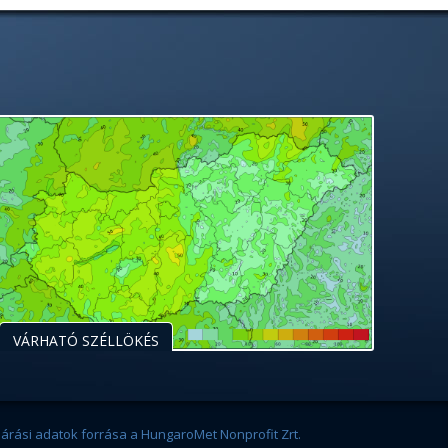
VÁRHATÓ SZÉLLÖKÉS
járási adatok forrása a HungaroMet Nonprofit Zrt.