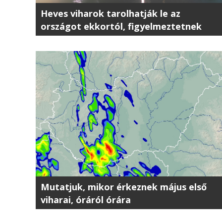
Heves viharok tarolhatják le az
országot ekkortól, figyelmeztetnek
Mutatjuk, mikor érkeznek május első
viharai, óráról órára