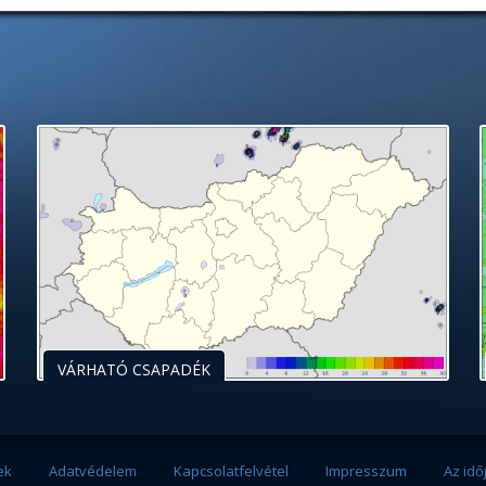
VÁRHATÓ CSAPADÉK
ek
Adatvédelem
Kapcsolatfelvétel
Impresszum
Az idő