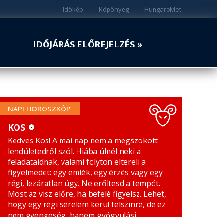
Időkép
Köpönyeg
HungaroMet
IDŐJÁRÁS ELŐREJELZÉS »
NAPI HOROSZKÓP
KOS
Kedves Kos! A mai nap nem a megszokott
KOS
MÉRLEG
lendületedről szól. Hiába ülnél neki a
BIKA
SKORPIÓ
feladataidnak, valami folyton eltereli a
figyelmedet: egy emlék, egy érzés vagy egy
IKREK
NYILAS
régi, lezáratlan ügy. Ne erőltesd a tempót.
Most az visz előre, ha befelé figyelsz. Lehet,
RÁK
BAK
hogy egy régi sérelem kerül felszínre, de ez
nem gyengeség, hanem gyógyulási