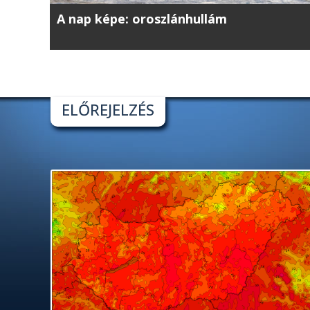
A nap képe: oroszlánhullám
ELŐREJELZÉS