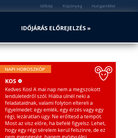
Időkép
Köpönyeg
HungaroMet
IDŐJÁRÁS ELŐREJELZÉS »
NAPI HOROSZKÓP
KOS
Kedves Kos! A mai nap nem a megszokott
KOS
MÉRLEG
lendületedről szól. Hiába ülnél neki a
BIKA
SKORPIÓ
feladataidnak, valami folyton eltereli a
figyelmedet: egy emlék, egy érzés vagy egy
IKREK
NYILAS
régi, lezáratlan ügy. Ne erőltesd a tempót.
Most az visz előre, ha befelé figyelsz. Lehet,
RÁK
BAK
hogy egy régi sérelem kerül felszínre, de ez
nem gyengeség, hanem gyógyulási