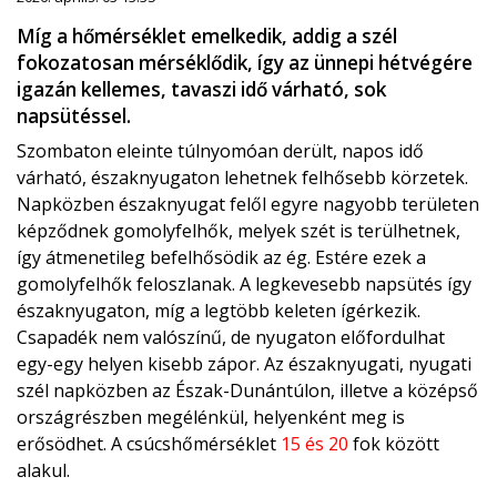
Míg a hőmérséklet emelkedik, addig a szél
fokozatosan mérséklődik, így az ünnepi hétvégére
igazán kellemes, tavaszi idő várható, sok
napsütéssel.
Szombaton eleinte túlnyomóan derült, napos idő
várható, északnyugaton lehetnek felhősebb körzetek.
Napközben északnyugat felől egyre nagyobb területen
képződnek gomolyfelhők, melyek szét is terülhetnek,
így átmenetileg befelhősödik az ég. Estére ezek a
gomolyfelhők feloszlanak. A legkevesebb napsütés így
északnyugaton, míg a legtöbb keleten ígérkezik.
Csapadék nem valószínű, de nyugaton előfordulhat
egy-egy helyen kisebb zápor. Az északnyugati, nyugati
szél napközben az Észak-Dunántúlon, illetve a középső
országrészben megélénkül, helyenként meg is
erősödhet. A csúcshőmérséklet
15 és 20
fok között
alakul.