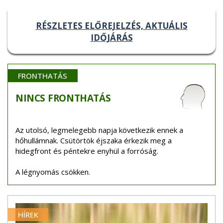
RÉSZLETES ELŐREJELZÉS, AKTUÁLIS
IDŐJÁRÁS
FRONTHATÁS
NINCS
FRONTHATÁS
Az utolsó, legmelegebb napja következik ennek a
hőhullámnak. Csütörtök éjszaka érkezik meg a
hidegfront és péntekre enyhül a forróság.
A légnyomás csökken.
HÍREK