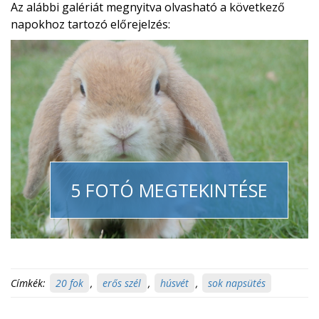
Az alábbi galériát megnyitva olvasható a következő
napokhoz tartozó előrejelzés:
5 FOTÓ MEGTEKINTÉSE
Címkék:
20 fok
,
erős szél
,
húsvét
,
sok napsütés