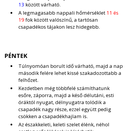
13
között várható.
A legmagasabb nappali hőmérséklet
11 és
19
fok között valószínű, a tartósan
csapadékos tájakon lesz hidegebb.
PÉNTEK
Túlnyomóan borult idő várható, majd a nap
második felére lehet kissé szakadozottabb a
felhőzet.
Kezdetben még többfelé számíthatunk
esőre, záporra, majd a késő délutáni, esti
óráktól nyugat, délnyugatra tolódik a
csapadék nagy része, ezzel együtt pedig
csökken a csapadékhajlam is.
Az északkeleti, keleti szelet élénk, néhol