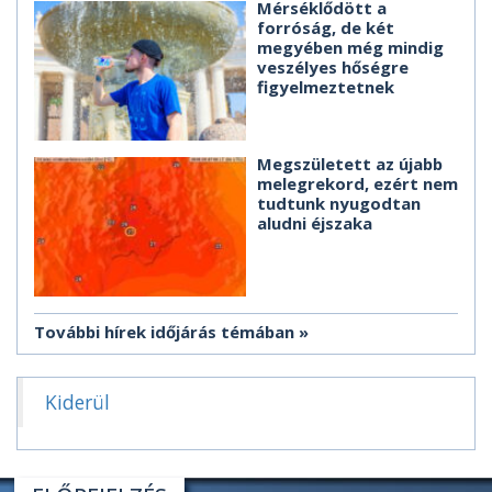
Mérséklődött a
forróság, de két
megyében még mindig
veszélyes hőségre
figyelmeztetnek
Megszületett az újabb
melegrekord, ezért nem
tudtunk nyugodtan
aludni éjszaka
További hírek időjárás témában
Kiderül