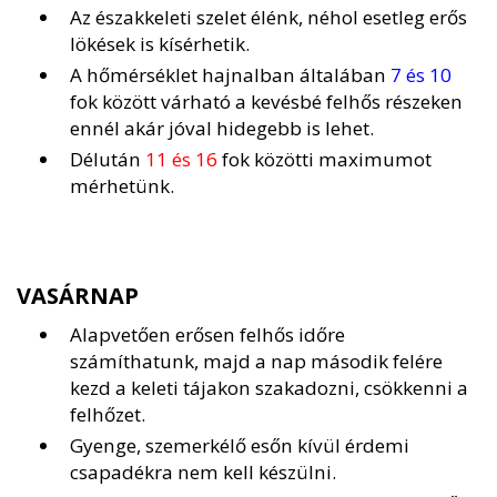
Az északkeleti szelet élénk, néhol esetleg erős
lökések is kísérhetik.
A hőmérséklet hajnalban általában
7 és 10
fok között várható a kevésbé felhős részeken
ennél akár jóval hidegebb is lehet.
Délután
11 és 16
fok közötti maximumot
mérhetünk.
VASÁRNAP
Alapvetően erősen felhős időre
számíthatunk, majd a nap második felére
kezd a keleti tájakon szakadozni, csökkenni a
felhőzet.
Gyenge, szemerkélő esőn kívül érdemi
csapadékra nem kell készülni.