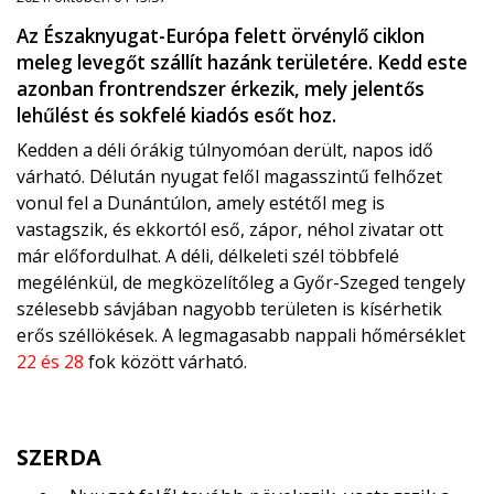
Az Északnyugat-Európa felett örvénylő ciklon
meleg levegőt szállít hazánk területére. Kedd este
azonban frontrendszer érkezik, mely jelentős
lehűlést és sokfelé kiadós esőt hoz.
Kedden a déli órákig túlnyomóan derült, napos idő
várható. Délután nyugat felől magasszintű felhőzet
vonul fel a Dunántúlon, amely estétől meg is
vastagszik, és ekkortól eső, zápor, néhol zivatar ott
már előfordulhat. A déli, délkeleti szél többfelé
megélénkül, de megközelítőleg a Győr-Szeged tengely
szélesebb sávjában nagyobb területen is kísérhetik
erős széllökések. A legmagasabb nappali hőmérséklet
22 és 28
fok között várható.
SZERDA