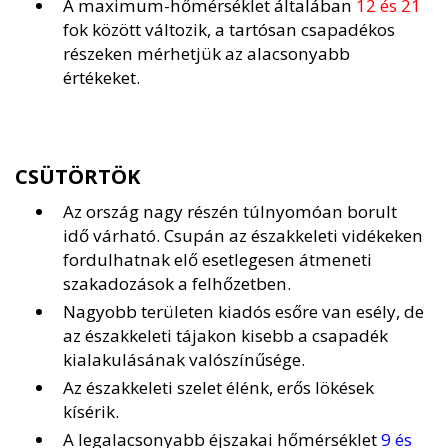
A maximum-hőmérséklet általában
12 és 21
fok között változik, a tartósan csapadékos
részeken mérhetjük az alacsonyabb
értékeket.
CSÜTÖRTÖK
Az ország nagy részén túlnyomóan borult
idő várható. Csupán az északkeleti vidékeken
fordulhatnak elő esetlegesen átmeneti
szakadozások a felhőzetben.
Nagyobb területen kiadós esőre van esély, de
az északkeleti tájakon kisebb a csapadék
kialakulásának valószínűsége.
Az északkeleti szelet élénk, erős lökések
kísérik.
A legalacsonyabb éjszakai hőmérséklet
9 és