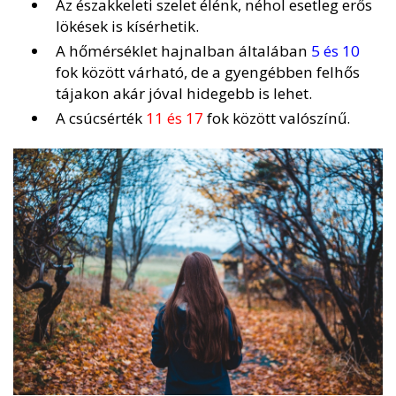
Az északkeleti szelet élénk, néhol esetleg erős
lökések is kísérhetik.
A hőmérséklet hajnalban általában
5 és 10
fok között várható, de a gyengébben felhős
tájakon akár jóval hidegebb is lehet.
A csúcsérték
11 és 17
fok között valószínű.