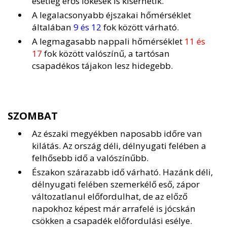
esetleg erős lökések is kísérhetik.
A legalacsonyabb éjszakai hőmérséklet
általában
9 és 12
fok között várható.
A legmagasabb nappali hőmérséklet
11 és
17
fok között valószínű, a tartósan
csapadékos tájakon lesz hidegebb.
SZOMBAT
Az északi megyékben naposabb időre van
kilátás. Az ország déli, délnyugati felében a
felhősebb idő a valószínűbb.
Északon szárazabb idő várható. Hazánk déli,
délnyugati felében szemerkélő eső, zápor
változatlanul előfordulhat, de az előző
napokhoz képest már arrafelé is jócskán
csökken a csapadék előfordulási esélye.