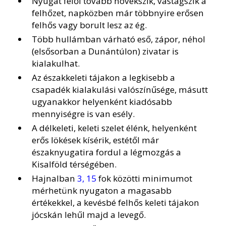
Nyugat felől tovább növekszik, vastagszik a
felhőzet, napközben már többnyire erősen
felhős vagy borult lesz az ég.
Több hullámban várható eső, zápor, néhol
(elsősorban a Dunántúlon) zivatar is
kialakulhat.
Az északkeleti tájakon a legkisebb a
csapadék kialakulási valószínűsége, másutt
ugyanakkor helyenként kiadósabb
mennyiségre is van esély.
A délkeleti, keleti szelet élénk, helyenként
erős lökések kísérik, estétől már
északnyugatira fordul a légmozgás a
Kisalföld térségében.
Hajnalban
3, 15
fok közötti minimumot
mérhetünk nyugaton a magasabb
értékekkel, a kevésbé felhős keleti tájakon
jócskán lehűl majd a levegő.