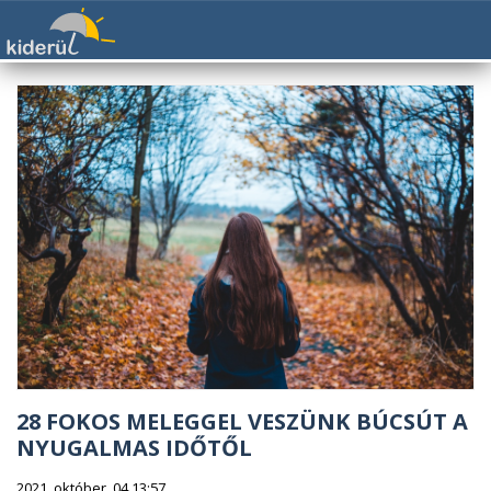
28 FOKOS MELEGGEL VESZÜNK BÚCSÚT A
NYUGALMAS IDŐTŐL
2021. október. 04 13:57