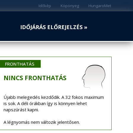
Időkép
Köpönyeg
HungaroMet
IDŐJÁRÁS ELŐREJELZÉS »
FRONTHATÁS
NINCS
FRONTHATÁS
Újabb melegedés kezdődik. A 32 fokos maximum
is sok. A déli órákban így is könnyen lehet
napszúrást kapni.
A légnyomás nem változik jelentősen.