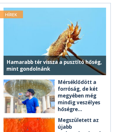
HÍREK
Hamarabb tér vissza a pusztító hőség,
mint gondolnánk
Mérséklődött a
forróság, de két
megyében még
mindig veszélyes
hőségre
figyelmeztetnek
Megszületett az
újabb