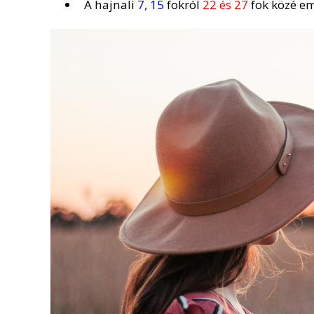
A hajnali
7, 15
fokról
22 és 27
fok közé em