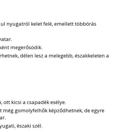
l nyugatról kelet felé, emellett többórás
vatar.
nként megerősödik.
hetnek, délen lesz a melegebb, északkeleten a
ott kicsi a csapadék esélye.
ött még gomolyfelhők képződhetnek, de egyre
ar.
gati, északi szél.