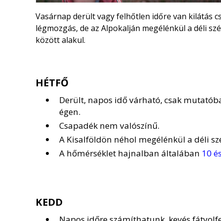
Vasárnap derült vagy felhőtlen időre van kilátás 
légmozgás, de az Alpokalján megélénkül a déli s
között alakul.
HÉTFŐ
Derült, napos idő várható, csak mutatóba
égen.
Csapadék nem valószínű.
A Kisalföldön néhol megélénkül a déli szé
A hőmérséklet hajnalban általában
10 é
KEDD
Napos időre számíthatunk, kevés fátyolfe