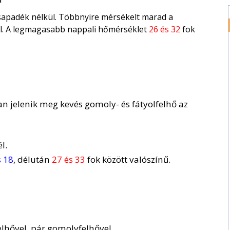
csapadék nélkül. Többnyire mérsékelt marad a
zél. A legmagasabb nappali hőmérséklet
26 és 32
fok
n jelenik meg kevés gomoly- és fátyolfelhő az
l.
s 18
, délután
27 és 33
fok között valószínű.
lhővel, pár gomolyfelhővel.