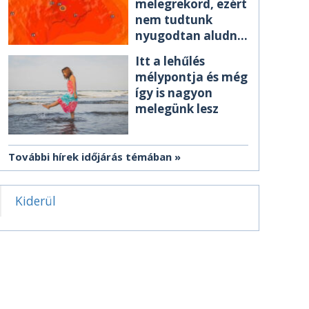
melegrekord, ezért
nem tudtunk
nyugodtan aludni
éjszaka
Itt a lehűlés
mélypontja és még
így is nagyon
melegünk lesz
További hírek időjárás témában
Kiderül