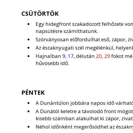
CSÜTÖRTÖK
Egy hidegfront szakadozott felhőzete vonu
napsütésre számíthatunk.
Szórványosan előfordulhat eső, zápor, zi
Az északnyugati szél megélénkül, helye
Hajnalban
9, 17
, délután
20, 29
fokot mér
hűvösebb idő.
PÉNTEK
A Dunántúlon jobbára napos idő várható, 
A Dunától keletre a távolodó front mög
kisebb számban alakulhat ki zápor, zivat
Néhol időnként megerősödhet az északnyu