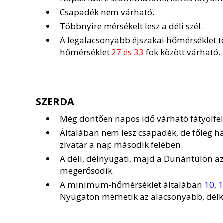
Csapadék nem várható.
Többnyire mérsékelt lesz a déli szél.
A legalacsonyabb éjszakai hőmérséklet 
hőmérséklet
27 és 33
fok között várható.
SZERDA
Még döntően napos idő várható fátyolfel
Általában nem lesz csapadék, de főleg 
zivatar a nap második felében.
A déli, délnyugati, majd a Dunántúlon az
megerősödik.
A minimum-hőmérséklet általában
10, 
Nyugaton mérhetik az alacsonyabb, délk