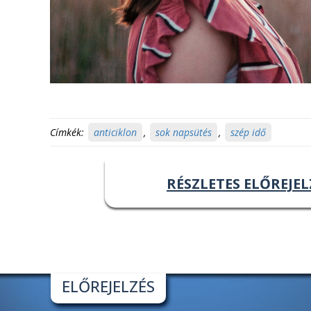
Címkék:
anticiklon
,
sok napsütés
,
szép idő
RÉSZLETES ELŐREJEL
ELŐREJELZÉS