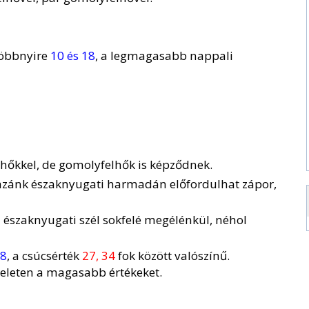
többnyire
10 és 18
, a legmagasabb nappali
hőkkel, de gomolyfelhők is képződnek.
hazánk északnyugati harmadán előfordulhat zápor,
 északnyugati szél sokfelé megélénkül, néhol
18
, a csúcsérték
27, 34
fok között valószínű.
eleten a magasabb értékeket.