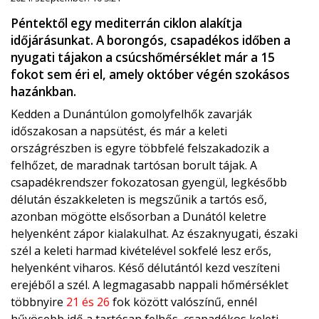
Péntektől egy mediterrán ciklon alakítja
időjárásunkat. A borongós, csapadékos időben a
nyugati tájakon a csúcshőmérséklet már a 15
fokot sem éri el, amely október végén szokásos
hazánkban.
Kedden a Dunántúlon gomolyfelhők zavarják
időszakosan a napsütést, és már a keleti
országrészben is egyre többfelé felszakadozik a
felhőzet, de maradnak tartósan borult tájak. A
csapadékrendszer fokozatosan gyengül, legkésőbb
délután északkeleten is megszűnik a tartós eső,
azonban mögötte elsősorban a Dunától keletre
helyenként zápor kialakulhat. Az északnyugati, északi
szél a keleti harmad kivételével sokfelé lesz erős,
helyenként viharos. Késő délutántól kezd veszíteni
erejéből a szél. A legmagasabb nappali hőmérséklet
többnyire
21 és 26
fok között valószínű, ennél