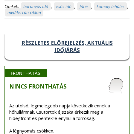
Címkék:
borongós idő
,
esős idő
,
fűtés
,
komoly lehűlés
,
mediterrán ciklon
RÉSZLETES ELŐREJELZÉS, AKTUÁLIS
IDŐJÁRÁS
FRONTHATÁS
NINCS
FRONTHATÁS
Az utolsó, legmelegebb napja következik ennek a
hőhullámnak. Csütörtök éjszaka érkezik meg a
hidegfront és péntekre enyhül a forróság.
A légnyomás csökken.