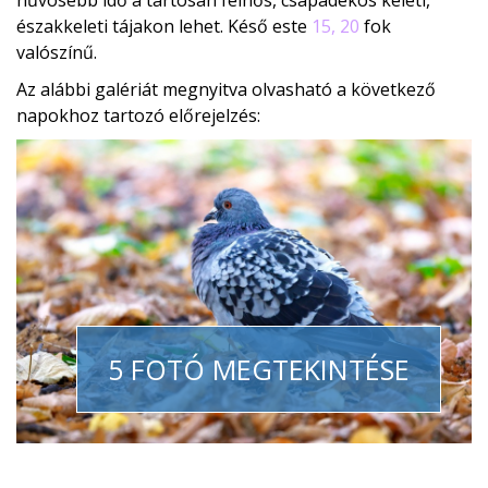
hűvösebb idő a tartósan felhős, csapadékos keleti,
északkeleti tájakon lehet. Késő este
15, 20
fok
valószínű.
Az alábbi galériát megnyitva olvasható a következő
napokhoz tartozó előrejelzés:
5 FOTÓ MEGTEKINTÉSE