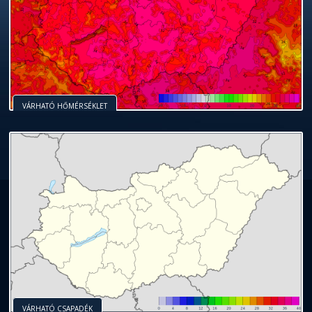
VÁRHATÓ HŐMÉRSÉKLET
VÁRHATÓ CSAPADÉK