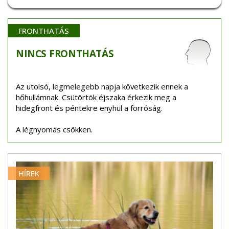
FRONTHATÁS
NINCS
FRONTHATÁS
Az utolsó, legmelegebb napja következik ennek a
hőhullámnak. Csütörtök éjszaka érkezik meg a
hidegfront és péntekre enyhül a forróság.
A légnyomás csökken.
HÍREK