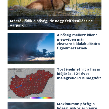
Mérséklődik a hőség, de nagy felfrissülést ne
várjunk
A hőség mellett kilenc
megyében már
zivatarok kialakulására
figyelmeztetnek
Történelmet írt a hazai
időjárás, 121 éves
melegrekord is megdőlt
Maximumon pörög a
hőség, mikor ér végre