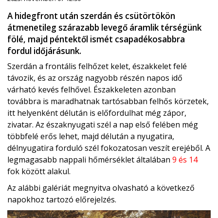
A hidegfront után szerdán és csütörtökön
átmenetileg szárazabb levegő áramlik térségünk
fölé, majd péntektől ismét csapadékosabbra
fordul időjárásunk.
Szerdán a frontális felhőzet kelet, északkelet felé
távozik, és az ország nagyobb részén napos idő
várható kevés felhővel. Északkeleten azonban
továbbra is maradhatnak tartósabban felhős körzetek,
itt helyenként délután is előfordulhat még zápor,
zivatar. Az északnyugati szél a nap első felében még
többfelé erős lehet, majd délután a nyugatira,
délnyugatira forduló szél fokozatosan veszít erejéből. A
legmagasabb nappali hőmérséklet általában
9 és 14
fok között alakul.
Az alábbi galériát megnyitva olvasható a következő
napokhoz tartozó előrejelzés.