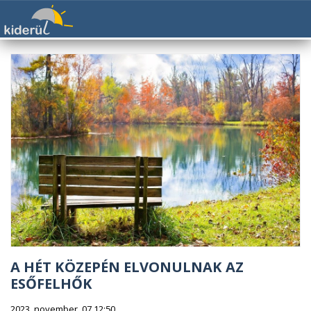
A HÉT KÖZEPÉN ELVONULNAK AZ
ESŐFELHŐK
2023. november. 07 12:50