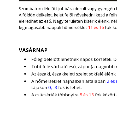
Szombaton délelőtt jobbára derült vagy gyengén f
Alföldön délkelet, kelet felől növekedni kezd a fel
eleredhet az eső. Nagy területen kísérik élénk, néh
legmagasabb nappali hőmérséklet
11 és 16
fok kö
VASÁRNAP
Főleg délelőtt lehetnek napos körzetek. Dé
Többfelé várható eső, zápor (a nagyobb 
Az északi, északkeleti szelet sokfelé élénk 
A hőmérséklet hajnalban általában
2 és 
tájakon
0, -3
fok is lehet.
A csúcsérték többnyire
8 és 13
fok között 