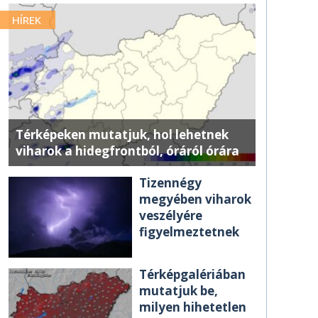
HÍREK
Térképeken mutatjuk, hol lehetnek
viharok a hidegfrontból, óráról órára
Tizennégy
megyében viharok
veszélyére
figyelmeztetnek
Térképgalériában
mutatjuk be,
milyen hihetetlen