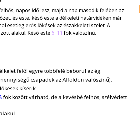
elhős, napos idő lesz, majd a nap második felében az
hőzet, és este, késő este a délkeleti határvidéken már
ol esetleg erős lökések az északkeleti szelet. A
zött alakul. Késő este
6, 11
fok valószínű.
lkelet felől egyre többfelé beborul az ég.
mennyiségű csapadék az Alföldön valószínű).
lökések kísérik.
8
fok között várható, de a kevésbé felhős, szélvédett
alakul.