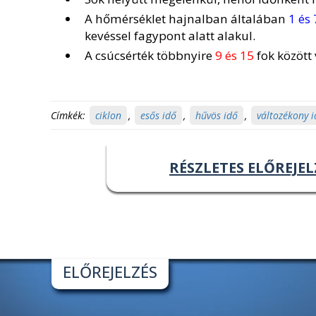
A hőmérséklet hajnalban általában
1 és 
kevéssel fagypont alatt alakul.
A csúcsérték többnyire
9 és 15
fok között
Címkék:
ciklon
,
esős idő
,
hűvös idő
,
változékony 
RÉSZLETES ELŐREJEL
ELŐREJELZÉS