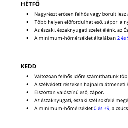
HÉTFŐ
Nagyrészt erősen felhős vagy borult lesz 
Több helyen előfordulhat eső, zápor, a 
Az északi, északnyugati szelet élénk, az 
A minimum-hőmérséklet általában
2 és 
KEDD
Változóan felhős időre számíthatunk tö
A szélvédett részeken hajnalra átmeneti
Elszórtan valószínű eső, zápor.
Az északnyugati, északi szél sokfelé meg
A minimum-hőmérséklet
0 és +9
, a csúc