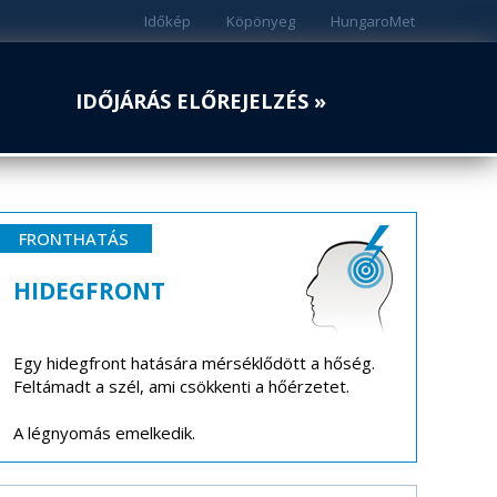
Időkép
Köpönyeg
HungaroMet
IDŐJÁRÁS ELŐREJELZÉS »
FRONTHATÁS
HIDEGFRONT
Egy hidegfront hatására mérséklődött a hőség.
Feltámadt a szél, ami csökkenti a hőérzetet.
A légnyomás emelkedik.