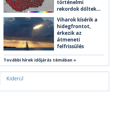
történelmi
rekordok dőltek
meg csütörtökön
Viharok kísérik a
hidegfrontot,
érkezik az
átmeneti
felfrissülés
További hírek időjárás témában
Kiderül