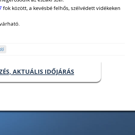
7
fok között, a kevésbé felhős, szélvédett vidékeken
 várható.
idő
ZÉS, AKTUÁLIS IDŐJÁRÁS