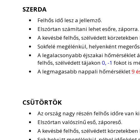
SZERDA
Felhős idő lesz a jellemző.
Elszórtan számítani lehet esőre, záporra.
A kevésbé felhős, szélvédett körzetekbe
Sokfelé megélénkül, helyenként megerősö
A legalacsonyabb éjszakai hőmérséklet 
felhős, szélvédett tájakon
0, -1
fokot is m
A legmagasabb nappali hőmérséklet
9 é
CSÜTÖRTÖK
Az ország nagy részén felhős időre van ki
Elszórtan valószínű eső, záporeső.
A kevésbé felhős, szélvédett körzetekbe
Sok helyütt megélénkül, néhol időnként m