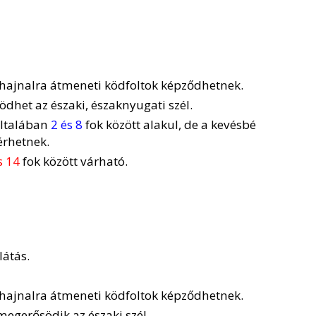
n hajnalra átmeneti ködfoltok képződhetnek.
dhet az északi, északnyugati szél.
általában
2 és 8
fok között alakul, de a kevésbé
érhetnek.
s 14
fok között várható.
látás.
n hajnalra átmeneti ködfoltok képződhetnek.
egerősödik az északi szél.