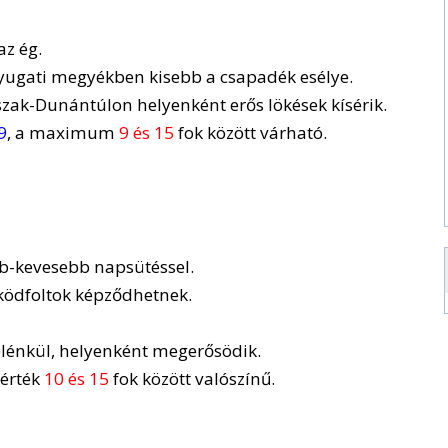
az ég.
nyugati megyékben kisebb a csapadék esélye.
Észak-Dunántúlon helyenként erős lökések kísérik.
9
, a maximum
9 és 15
fok között várható.
bb-kevesebb napsütéssel.
 ködfoltok képződhetnek.
élénkül, helyenként megerősödik.
sérték
10 és 15
fok között valószínű.