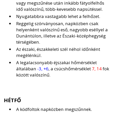
vagy megszűnése után inkább fátyolfelhős
idő valószínű, több-kevesebb napsütéssel.
Nyugatabbra vastagabb lehet a felhőzet.
Reggelig szórványosan, napközben csak
helyenként valószínű eső, nagyobb eséllyel a
Dunántúlon, illetve az Északi-középhegység
térségében.
Az északi, északkeleti szél néhol időnként
megélénkül.
A legalacsonyabb éjszakai hőmérséklet
általában
-3, +6
, a csúcshőmérséklet
7, 14
fok
között valószínű.
HÉTFŐ
A ködfoltok napközben megszűnnek.