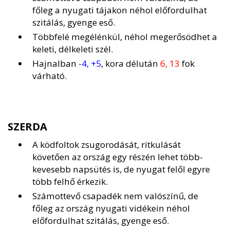
főleg a nyugati tájakon néhol előfordulhat
szitálás, gyenge eső.
Többfelé megélénkül, néhol megerősödhet a
keleti, délkeleti szél.
Hajnalban
-4, +5
, kora délután
6, 13
fok
várható.
SZERDA
A ködfoltok zsugorodását, ritkulását
követően az ország egy részén lehet több-
kevesebb napsütés is, de nyugat felől egyre
több felhő érkezik.
Számottevő csapadék nem valószínű, de
főleg az ország nyugati vidékein néhol
előfordulhat szitálás, gyenge eső.