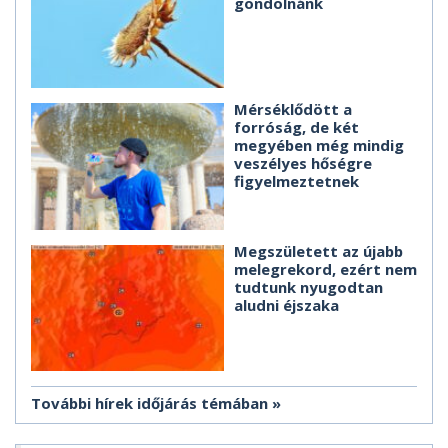
gondolnánk
Mérséklődött a
forróság, de két
megyében még mindig
veszélyes hőségre
figyelmeztetnek
Megszületett az újabb
melegrekord, ezért nem
tudtunk nyugodtan
aludni éjszaka
További hírek időjárás témában