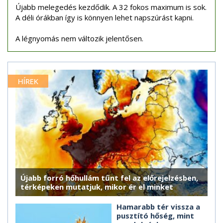
Újabb melegedés kezdődik. A 32 fokos maximum is sok.
A déli órákban így is könnyen lehet napszúrást kapni.
A légnyomás nem változik jelentősen.
HÍREK
Újabb forró hőhullám tűnt fel az előrejelzésben,
térképeken mutatjuk, mikor ér el minket
Hamarabb tér vissza a
pusztító hőség, mint