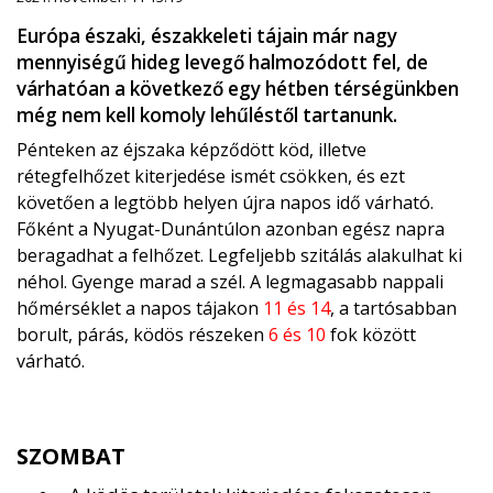
Európa északi, északkeleti tájain már nagy
mennyiségű hideg levegő halmozódott fel, de
várhatóan a következő egy hétben térségünkben
még nem kell komoly lehűléstől tartanunk.
Pénteken az éjszaka képződött köd, illetve
rétegfelhőzet kiterjedése ismét csökken, és ezt
követően a legtöbb helyen újra napos idő várható.
Főként a Nyugat-Dunántúlon azonban egész napra
beragadhat a felhőzet. Legfeljebb szitálás alakulhat ki
néhol. Gyenge marad a szél. A legmagasabb nappali
hőmérséklet a napos tájakon
11 és 14
, a tartósabban
borult, párás, ködös részeken
6 és 10
fok között
várható.
SZOMBAT