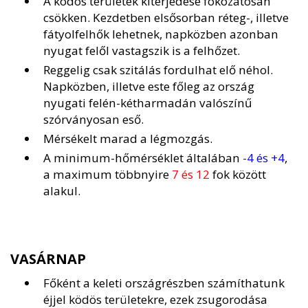
A ködös területek kiterjedése fokozatosan
csökken. Kezdetben elsősorban réteg-, illetve
fátyolfelhők lehetnek, napközben azonban
nyugat felől vastagszik is a felhőzet.
Reggelig csak szitálás fordulhat elő néhol.
Napközben, illetve este főleg az ország
nyugati felén-kétharmadán valószínű
szórványosan eső.
Mérsékelt marad a légmozgás.
A minimum-hőmérséklet általában
-4 és +4
,
a maximum többnyire
7 és 12
fok között
alakul.
VASÁRNAP
Főként a keleti országrészben számíthatunk
éjjel ködös területekre, ezek zsugorodása