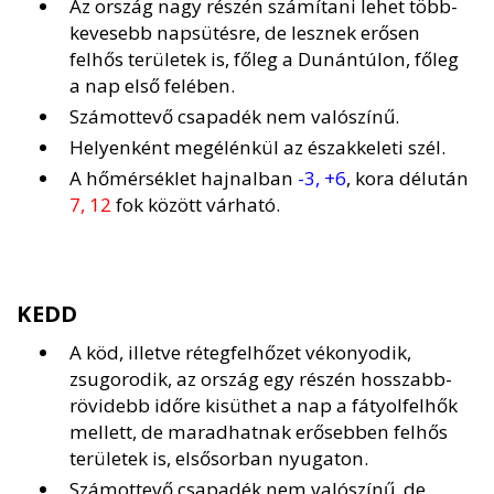
Az ország nagy részén számítani lehet több-
kevesebb napsütésre, de lesznek erősen
felhős területek is, főleg a Dunántúlon, főleg
a nap első felében.
Számottevő csapadék nem valószínű.
Helyenként megélénkül az északkeleti szél.
A hőmérséklet hajnalban
-3, +6
, kora délután
7, 12
fok között várható.
KEDD
A köd, illetve rétegfelhőzet vékonyodik,
zsugorodik, az ország egy részén hosszabb-
rövidebb időre kisüthet a nap a fátyolfelhők
mellett, de maradhatnak erősebben felhős
területek is, elsősorban nyugaton.
Számottevő csapadék nem valószínű, de