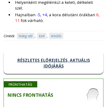
Helyenként megélénkül a keleti, délkeleti
szél.
Hajnalban
-5, +4
, a kora délutáni órákban
6,
11
fok várható.
Címkék:
hideg idő
,
köd
,
lehűlés
RÉSZLETES ELŐREJELZÉS, AKTUÁLIS
IDŐJÁRÁS
FRONTHATÁS
NINCS
FRONTHATÁS