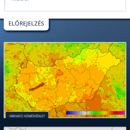
ELŐREJELZÉS
VÁRHATÓ HŐMÉRSÉKLET