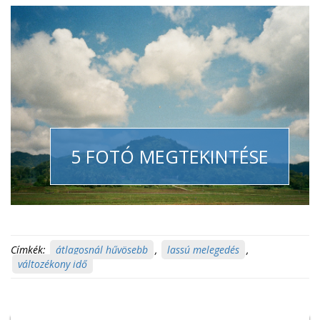
5 FOTÓ MEGTEKINTÉSE
Címkék:
átlagosnál hűvösebb
,
lassú melegedés
,
változékony idő