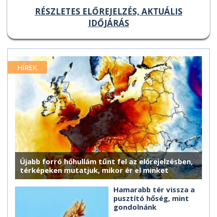
RÉSZLETES ELŐREJELZÉS, AKTUÁLIS
IDŐJÁRÁS
HÍREK
Újabb forró hőhullám tűnt fel az előrejelzésben,
térképeken mutatjuk, mikor ér el minket
Hamarabb tér vissza a
pusztító hőség, mint
gondolnánk