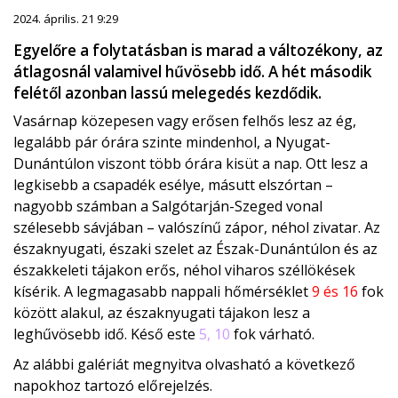
2024. április. 21 9:29
Egyelőre a folytatásban is marad a változékony, az
átlagosnál valamivel hűvösebb idő. A hét második
felétől azonban lassú melegedés kezdődik.
Vasárnap közepesen vagy erősen felhős lesz az ég,
legalább pár órára szinte mindenhol, a Nyugat-
Dunántúlon viszont több órára kisüt a nap. Ott lesz a
legkisebb a csapadék esélye, másutt elszórtan –
nagyobb számban a Salgótarján-Szeged vonal
szélesebb sávjában – valószínű zápor, néhol zivatar. Az
északnyugati, északi szelet az Észak-Dunántúlon és az
északkeleti tájakon erős, néhol viharos széllökések
kísérik. A legmagasabb nappali hőmérséklet
9 és 16
fok
között alakul, az északnyugati tájakon lesz a
leghűvösebb idő. Késő este
5, 10
fok várható.
Az alábbi galériát megnyitva olvasható a következő
napokhoz tartozó előrejelzés.