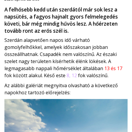
A felhősebb kedd után szerdától már sok lesz a
napsütés, a fagyos hajnalt gyors felmelegedés
követi, bár még mindig hűvös lesz. A hőérzeten
tovább ront az erős szél is.
Szerdán alapvetően napos idő várható
gomolyfelhőkkel, amelyek időszakosan jobban
összeállhatnak. Csapadék nem valószínű. Az északi
szelet nagy területen kísérhetik élénk lökések. A
legmagasabb nappali hőmérséklet általában
13 és 17
fok között alakul. Késő este
8, 12
fok valószínű.
Az alábbi galériát megnyitva olvasható a következő
napokhoz tartozó előrejelzés: