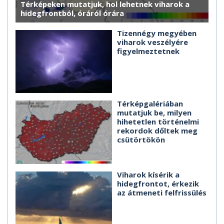
Térképeken mutatjuk, hol lehetnek viharok a
hidegfrontból, óráról órára
Tizennégy megyében
viharok veszélyére
figyelmeztetnek
Térképgalériában
mutatjuk be, milyen
hihetetlen történelmi
rekordok dőltek meg
csütörtökön
Viharok kísérik a
hidegfrontot, érkezik
az átmeneti felfrissülés