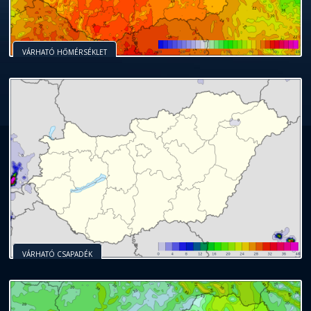
VÁRHATÓ HŐMÉRSÉKLET
VÁRHATÓ CSAPADÉK