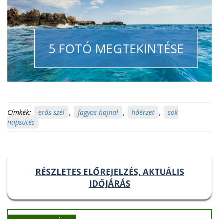
5 FOTÓ MEGTEKINTÉSE
Címkék:
erős szél
,
fagyos hajnal
,
hőérzet
,
sok
napsütés
RÉSZLETES ELŐREJELZÉS, AKTUÁLIS
IDŐJÁRÁS