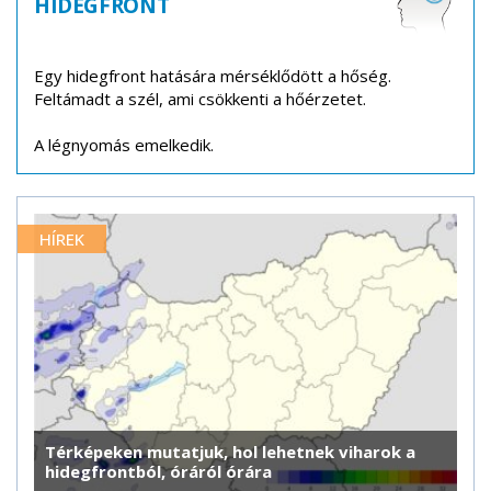
HIDEGFRONT
Egy hidegfront hatására mérséklődött a hőség.
Feltámadt a szél, ami csökkenti a hőérzetet.
A légnyomás emelkedik.
HÍREK
Térképeken mutatjuk, hol lehetnek viharok a
hidegfrontból, óráról órára