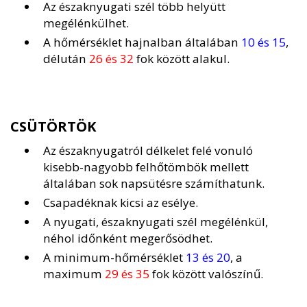
Az északnyugati szél több helyütt
megélénkülhet.
A hőmérséklet hajnalban általában
10 és 15
,
délután
26 és 32
fok között alakul.
CSÜTÖRTÖK
Az északnyugatról délkelet felé vonuló
kisebb-nagyobb felhőtömbök mellett
általában sok napsütésre számíthatunk.
Csapadéknak kicsi az esélye.
A nyugati, északnyugati szél megélénkül,
néhol időnként megerősödhet.
A minimum-hőmérséklet
13 és 20
, a
maximum
29 és 35
fok között valószínű.