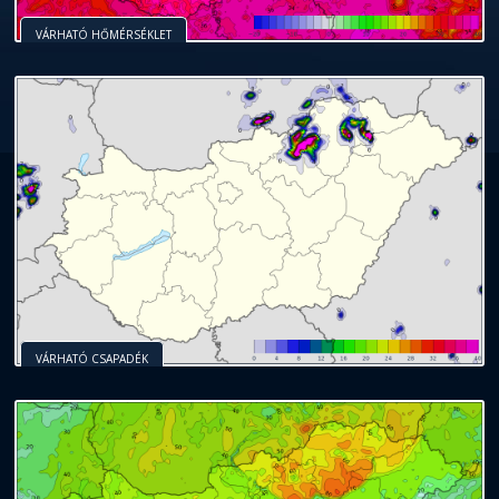
VÁRHATÓ HŐMÉRSÉKLET
VÁRHATÓ CSAPADÉK