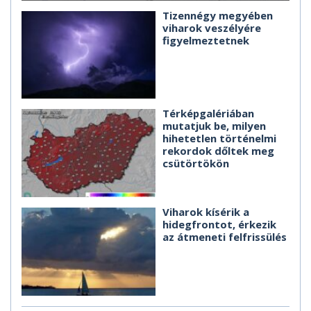
Tizennégy megyében
viharok veszélyére
figyelmeztetnek
Térképgalériában
mutatjuk be, milyen
hihetetlen történelmi
rekordok dőltek meg
csütörtökön
Viharok kísérik a
hidegfrontot, érkezik
az átmeneti felfrissülés