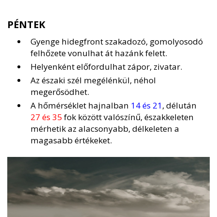
PÉNTEK
Gyenge hidegfront szakadozó, gomolyosodó
felhőzete vonulhat át hazánk felett.
Helyenként előfordulhat zápor, zivatar.
Az északi szél megélénkül, néhol
megerősödhet.
A hőmérséklet hajnalban
14 és 21
, délután
27 és 35
fok között valószínű, északkeleten
mérhetik az alacsonyabb, délkeleten a
magasabb értékeket.