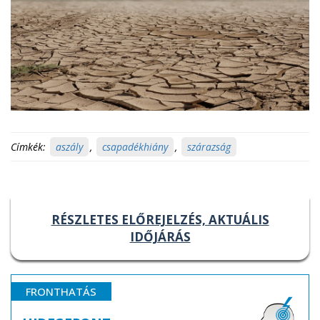
Címkék:
aszály
,
csapadékhiány
,
szárazság
RÉSZLETES ELŐREJELZÉS, AKTUÁLIS
IDŐJÁRÁS
FRONTHATÁS