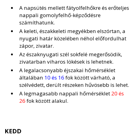
A napsütés mellett fátyolfelhőkre és erőteljes
nappali gomolyfelhő-képződésre
számíthatunk.
A keleti, északkeleti megyékben elszórtan, a
nyugati határ közelében néhol előfordulhat
zápor, zivatar.
Az északnyugati szél sokfelé megerősödik,
zivatarban viharos lökések is lehetnek.
A legalacsonyabb éjszakai hőmérséklet
általában
10 és 16
fok között várható, a
szélvédett, derült részeken hűvösebb is lehet.
A legmagasabb nappali hőmérséklet
20 és
26
fok között alakul.
KEDD