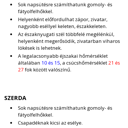
Sok napsütésre számíthatunk gomoly- és
fátyolfelhőkkel.
Helyenként előfordulhat zápor, zivatar,
nagyobb eséllyel keleten, északkeleten.
Az északnyugati szél többfelé megélénkül,
helyenként megerősödik, zivatarban viharos
lökések is lehetnek.
A legalacsonyabb éjszakai hőmérséklet
általában
10 és 15
, a csúcshőmérséklet
21 és
27
fok között valószínű.
SZERDA
Sok napsütésre számíthatunk gomoly- és
fátyolfelhőkkel.
Csapadéknak kicsi az esélye.