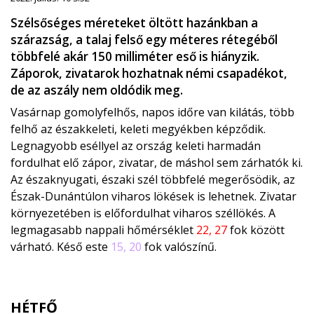
Szélsőséges méreteket öltött hazánkban a
szárazság, a talaj felső egy méteres rétegéből
többfelé akár 150 milliméter eső is hiányzik.
Záporok, zivatarok hozhatnak némi csapadékot,
de az aszály nem oldódik meg.
Vasárnap gomolyfelhős, napos időre van kilátás, több
felhő az északkeleti, keleti megyékben képződik.
Legnagyobb eséllyel az ország keleti harmadán
fordulhat elő zápor, zivatar, de máshol sem zárhatók ki.
Az északnyugati, északi szél többfelé megerősödik, az
Észak-Dunántúlon viharos lökések is lehetnek. Zivatar
környezetében is előfordulhat viharos széllökés. A
legmagasabb nappali hőmérséklet
22, 27
fok között
várható. Késő este
15, 20
fok valószínű.
HÉTFŐ