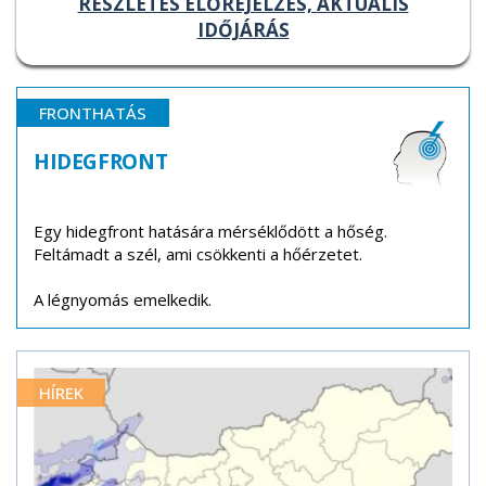
RÉSZLETES ELŐREJELZÉS, AKTUÁLIS
IDŐJÁRÁS
FRONTHATÁS
HIDEGFRONT
Egy hidegfront hatására mérséklődött a hőség.
Feltámadt a szél, ami csökkenti a hőérzetet.
A légnyomás emelkedik.
HÍREK