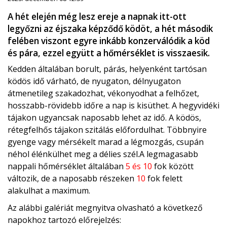
A hét elején még lesz ereje a napnak itt-ott
legyőzni az éjszaka képződő ködöt, a hét második
felében viszont egyre inkább konzerválódik a köd
és pára, ezzel együtt a hőmérséklet is visszaesik.
Kedden általában borult, párás, helyenként tartósan
ködös idő várható, de nyugaton, délnyugaton
átmenetileg szakadozhat, vékonyodhat a felhőzet,
hosszabb-rövidebb időre a nap is kisüthet. A hegyvidéki
tájakon ugyancsak naposabb lehet az idő. A ködös,
rétegfelhős tájakon szitálás előfordulhat. Többnyire
gyenge vagy mérsékelt marad a légmozgás, csupán
néhol élénkülhet meg a délies szél.A legmagasabb
nappali hőmérséklet általában
5 és 10
fok között
változik, de a naposabb részeken
10
fok felett
alakulhat a maximum.
Az alábbi galériát megnyitva olvasható a következő
napokhoz tartozó előrejelzés: