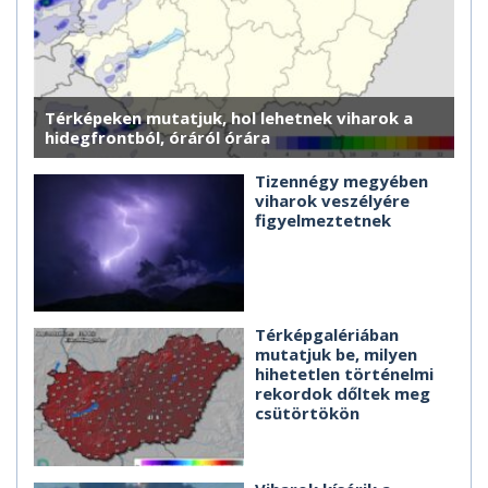
Térképeken mutatjuk, hol lehetnek viharok a
hidegfrontból, óráról órára
Tizennégy megyében
viharok veszélyére
figyelmeztetnek
Térképgalériában
mutatjuk be, milyen
hihetetlen történelmi
rekordok dőltek meg
csütörtökön