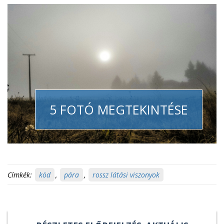
5 FOTÓ MEGTEKINTÉSE
Címkék:
köd
,
pára
,
rossz látási viszonyok