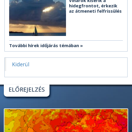
Viharok kísérik a
hidegfrontot, érkezik
az átmeneti felfrissülés
További hírek időjárás témában
Kiderül
ELŐREJELZÉS