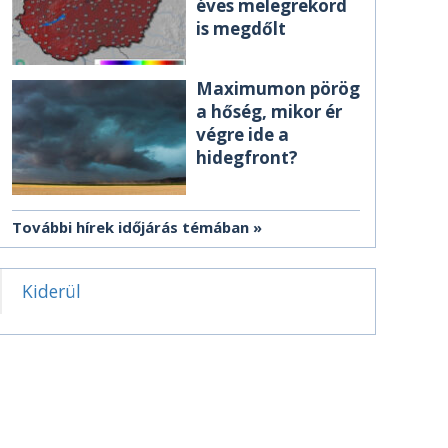
éves melegrekord
is megdőlt
Maximumon pörög
a hőség, mikor ér
végre ide a
hidegfront?
További hírek időjárás témában
Kiderül