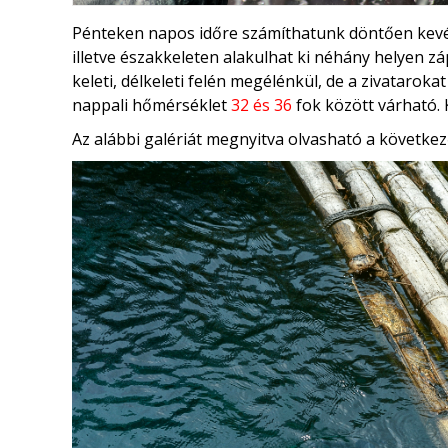
Pénteken napos időre számíthatunk döntően kevés
illetve északkeleten alakulhat ki néhány helyen záp
keleti, délkeleti felén megélénkül, de a zivataroka
nappali hőmérséklet
32 és 36
fok között várható.
Az alábbi galériát megnyitva olvasható a következ