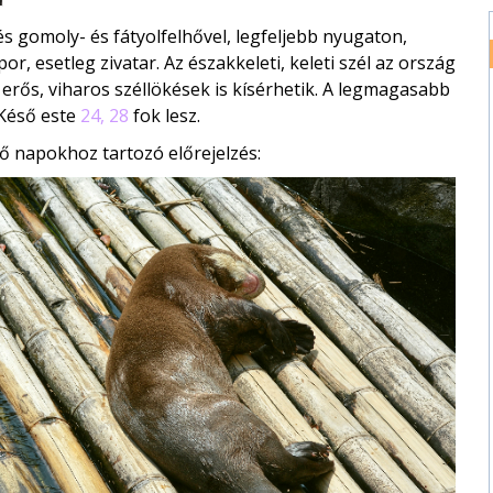
 gomoly- és fátyolfelhővel, legfeljebb nyugaton,
or, esetleg zivatar. Az északkeleti, keleti szél az ország
t erős, viharos széllökések is kísérhetik. A legmagasabb
 Késő este
24, 28
fok lesz.
ő napokhoz tartozó előrejelzés: