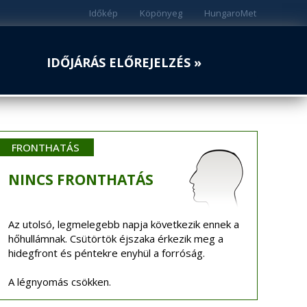
Időkép
Köpönyeg
HungaroMet
IDŐJÁRÁS ELŐREJELZÉS »
FRONTHATÁS
NINCS
FRONTHATÁS
Az utolsó, legmelegebb napja következik ennek a
hőhullámnak. Csütörtök éjszaka érkezik meg a
hidegfront és péntekre enyhül a forróság.
A légnyomás csökken.