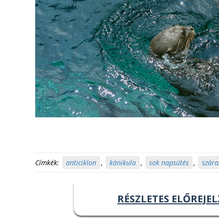
Címkék:
anticiklon
,
kánikula
,
sok napsütés
,
szára
RÉSZLETES ELŐREJEL