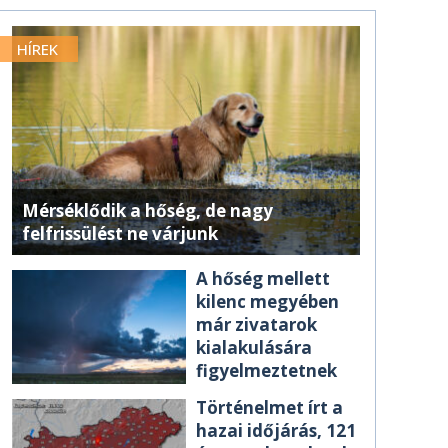
HÍREK
Mérséklődik a hőség, de nagy
felfrissülést ne várjunk
A hőség mellett
kilenc megyében
már zivatarok
kialakulására
figyelmeztetnek
Történelmet írt a
hazai időjárás, 121