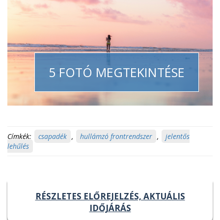
5 FOTÓ MEGTEKINTÉSE
Címkék:
csapadék
,
hullámzó frontrendszer
,
jelentős
lehűlés
RÉSZLETES ELŐREJELZÉS, AKTUÁLIS
IDŐJÁRÁS