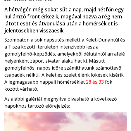
A hétvégén még sokat süt a nap, majd hétfőn egy
hullámzó front érkezik, magával hozva a rég nem
látott esőt és átvonulása után a hőmérséklet is
jelentősebben visszaesik.
Szombaton a sok napsütés mellett a Kelet-Dunántúl és
a Tisza közötti területen intenzívebb lesz a
gomolyfelhő-képződés, amelyekből délutántól arrafelé
helyenként zápor, zivatar alakulhat ki. Másutt
gomolyfelhős, napos időre számíthatunk számottevő
csapadék nélkül. A keleties szelet élénk lökések kísérik.
A legmagasabb nappali hőmérséklet
28 és 33
fok
között várható.
Az alábbi galériát megnyitva olvasható a következő
napokhoz tartozó előrejelzés: