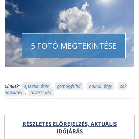
5 FOTÓ MEGTEKINTÉSE
Címkék:
éjszakai fagy
,
gomolyfelhő
,
hajnali fagy
,
sok
napsütés
,
tavaszi idő
RÉSZLETES ELŐREJELZÉS, AKTUÁLIS
IDŐJÁRÁS