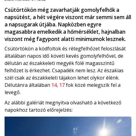
Csütörtökön még zavarhatják gomolyfelhők a
napsütést, a hét végére viszont már semmi sem áll
a napsugarak útjába. Napközben egyre
magasabbra emelkedik a hőmérséklet, hajnalban
viszont még fagypont alatti minimumok lesznek.
Csütörtökön a ködfoltok és rétegfelhőzet feloszlását
általában napos idő követi kevés gomolyfelhővel, de
délután az északkeleti megyék fölé magasszintű
felhőzet is érkezhet. Csapadék nem lesz. Az északias
szél csak az északkeleti tájakon lehet olykor élénk.
Délutánra általában
14, 17
fok közé melegszik fel a
levegő.
Az alábbi galériát megnyitva olvasható a következő
napokhoz tartozó előrejelzés: