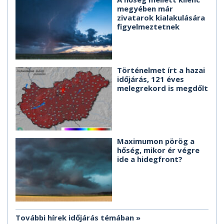
megyében már
zivatarok kialakulására
figyelmeztetnek
Történelmet írt a hazai
időjárás, 121 éves
melegrekord is megdőlt
Maximumon pörög a
hőség, mikor ér végre
ide a hidegfront?
További hírek időjárás témában