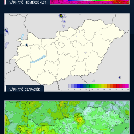
VÁRHATÓ HŐMÉRSÉKLET
VÁRHATÓ CSAPADÉK