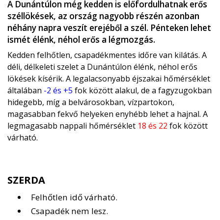
A Dunántúlon még kedden is előfordulhatnak erős
széllökések, az ország nagyobb részén azonban
néhány napra veszít erejéből a szél. Pénteken lehet
ismét élénk, néhol erős a légmozgás.
Kedden felhőtlen, csapadékmentes időre van kilátás. A
déli, délkeleti szelet a Dunántúlon élénk, néhol erős
lökések kísérik. A legalacsonyabb éjszakai hőmérséklet
általában
-2 és +5
fok között alakul, de a fagyzugokban
hidegebb, míg a belvárosokban, vízpartokon,
magasabban fekvő helyeken enyhébb lehet a hajnal. A
legmagasabb nappali hőmérséklet
18 és 22
fok között
várható.
SZERDA
Felhőtlen idő várható.
Csapadék nem lesz.