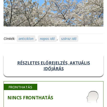
Címkék:
anticiklon
,
napos idő
,
száraz idő
RÉSZLETES ELŐREJELZÉS, AKTUÁLIS
IDŐJÁRÁS
FRONTHATÁS
NINCS
FRONTHATÁS