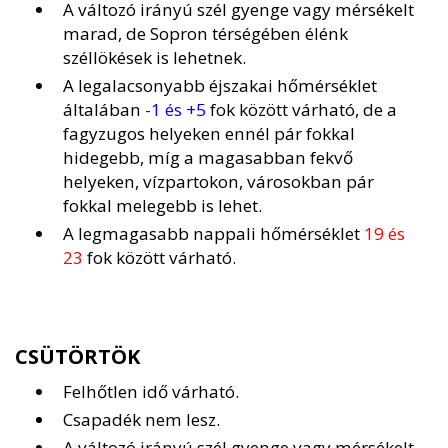
A változó irányú szél gyenge vagy mérsékelt
marad, de Sopron térségében élénk
széllökések is lehetnek.
A legalacsonyabb éjszakai hőmérséklet
általában
-1 és +5
fok között várható, de a
fagyzugos helyeken ennél pár fokkal
hidegebb, míg a magasabban fekvő
helyeken, vízpartokon, városokban pár
fokkal melegebb is lehet.
A legmagasabb nappali hőmérséklet
19 és
23
fok között várható.
CSÜTÖRTÖK
Felhőtlen idő várható.
Csapadék nem lesz.
A változó irányú szél gyenge vagy mérsékelt