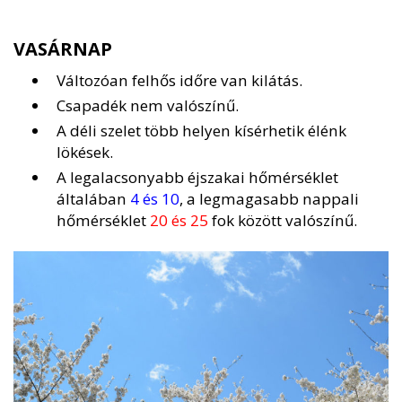
VASÁRNAP
Változóan felhős időre van kilátás.
Csapadék nem valószínű.
A déli szelet több helyen kísérhetik élénk
lökések.
A legalacsonyabb éjszakai hőmérséklet
általában
4 és 10
, a legmagasabb nappali
hőmérséklet
20 és 25
fok között valószínű.