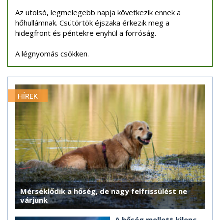
Az utolsó, legmelegebb napja következik ennek a
hőhullámnak. Csütörtök éjszaka érkezik meg a
hidegfront és péntekre enyhül a forróság.
A légnyomás csökken.
HÍREK
Mérséklődik a hőség, de nagy felfrissülést ne
várjunk
A hőség mellett kilenc