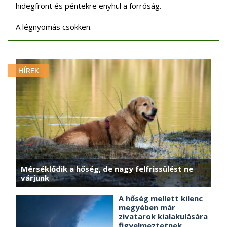
hidegfront és péntekre enyhül a forróság.
A légnyomás csökken.
HÍREK
Mérséklődik a hőség, de nagy felfrissülést ne
várjunk
A hőség mellett kilenc
megyében már
zivatarok kialakulására
figyelmeztetnek