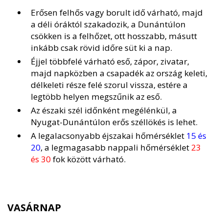
Erősen felhős vagy borult idő várható, majd
a déli óráktól szakadozik, a Dunántúlon
csökken is a felhőzet, ott hosszabb, másutt
inkább csak rövid időre süt ki a nap.
Éjjel többfelé várható eső, zápor, zivatar,
majd napközben a csapadék az ország keleti,
délkeleti része felé szorul vissza, estére a
legtöbb helyen megszűnik az eső.
Az északi szél időnként megélénkül, a
Nyugat-Dunántúlon erős széllökés is lehet.
A legalacsonyabb éjszakai hőmérséklet
15 és
20
, a legmagasabb nappali hőmérséklet
23
és 30
fok között várható.
VASÁRNAP