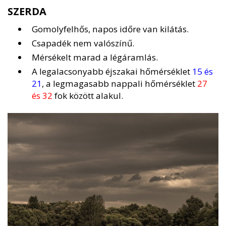
SZERDA
Gomolyfelhős, napos időre van kilátás.
Csapadék nem valószínű.
Mérsékelt marad a légáramlás.
A legalacsonyabb éjszakai hőmérséklet
15 és
21
, a legmagasabb nappali hőmérséklet
27
és 32
fok között alakul.