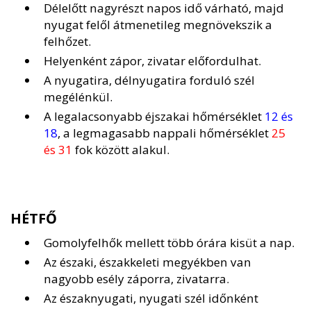
Délelőtt nagyrészt napos idő várható, majd
nyugat felől átmenetileg megnövekszik a
felhőzet.
Helyenként zápor, zivatar előfordulhat.
A nyugatira, délnyugatira forduló szél
megélénkül.
A legalacsonyabb éjszakai hőmérséklet
12 és
18
, a legmagasabb nappali hőmérséklet
25
és 31
fok között alakul.
HÉTFŐ
Gomolyfelhők mellett több órára kisüt a nap.
Az északi, északkeleti megyékben van
nagyobb esély záporra, zivatarra.
Az északnyugati, nyugati szél időnként