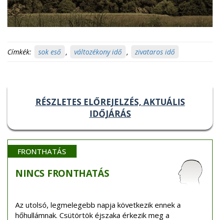
Címkék:
sok eső
,
változékony idő
,
zivataros idő
RÉSZLETES ELŐREJELZÉS, AKTUÁLIS
IDŐJÁRÁS
FRONTHATÁS
NINCS
FRONTHATÁS
Az utolsó, legmelegebb napja következik ennek a
hőhullámnak. Csütörtök éjszaka érkezik meg a