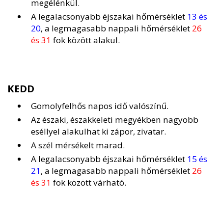
megélénkül.
A legalacsonyabb éjszakai hőmérséklet
13 és
20
, a legmagasabb nappali hőmérséklet
26
és 31
fok között alakul.
KEDD
Gomolyfelhős napos idő valószínű.
Az északi, északkeleti megyékben nagyobb
eséllyel alakulhat ki zápor, zivatar.
A szél mérsékelt marad.
A legalacsonyabb éjszakai hőmérséklet
15 és
21
, a legmagasabb nappali hőmérséklet
26
és 31
fok között várható.