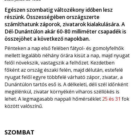
Egészen szombatig változékony időben lesz
részünk. Összességében országszerte
számíthatunk záporok, zivatarok kialakulására. A
Dél-Dunántúlon akár 60-80 milliméter csapadék is
összejöhet a következő napokban.
Pénteken a nap első felében fátyol- és gomolyfelhők
mellett legalább néhány órára kisüt a nap, majd nyugat
felől növekszik, vastagszik a felhőzet. Kezdetben
főként az ország északi felén, majd délután, estefelé
nyugat felől egyre többfelé várható zápor, zivatar, a
Dunántúlon tartós eső is. A délkeleti, déli szél időnként
megélénkül, zivatar környékén viharos széllökés is
lehet. A legmagasabb nappali hőmérséklet
25 és 31
fok
között valószínű.
SZOMBAT