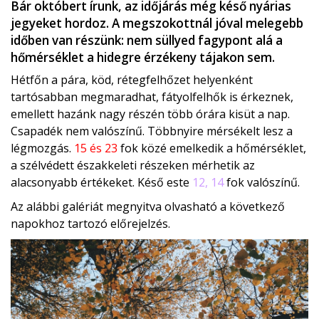
Bár októbert írunk, az időjárás még késő nyárias
jegyeket hordoz. A megszokottnál jóval melegebb
időben van részünk: nem süllyed fagypont alá a
hőmérséklet a hidegre érzékeny tájakon sem.
Hétfőn a pára, köd, rétegfelhőzet helyenként
tartósabban megmaradhat, fátyolfelhők is érkeznek,
emellett hazánk nagy részén több órára kisüt a nap.
Csapadék nem valószínű. Többnyire mérsékelt lesz a
légmozgás.
15 és 23
fok közé emelkedik a hőmérséklet,
a szélvédett északkeleti részeken mérhetik az
alacsonyabb értékeket. Késő este
12, 14
fok valószínű.
Az alábbi galériát megnyitva olvasható a következő
napokhoz tartozó előrejelzés.