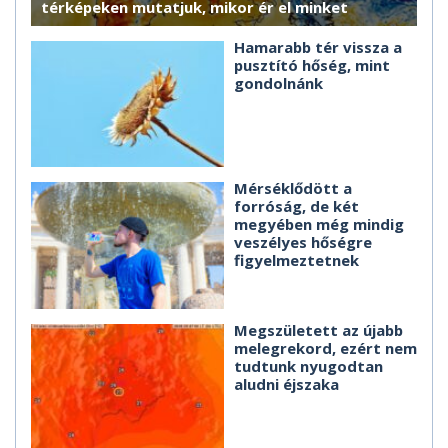
térképeken mutatjuk, mikor ér el minket
Hamarabb tér vissza a
pusztító hőség, mint
gondolnánk
Mérséklődött a
forróság, de két
megyében még mindig
veszélyes hőségre
figyelmeztetnek
Megszületett az újabb
melegrekord, ezért nem
tudtunk nyugodtan
aludni éjszaka