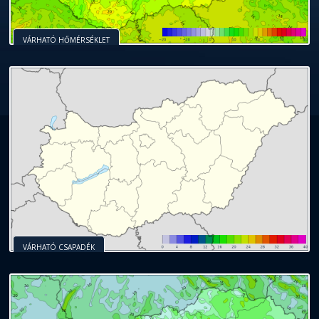
VÁRHATÓ HŐMÉRSÉKLET
VÁRHATÓ CSAPADÉK