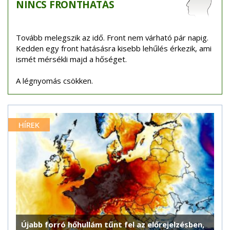
NINCS
FRONTHATÁS
Tovább melegszik az idő. Front nem várható pár napig.
Kedden egy front hatásásra kisebb lehűlés érkezik, ami
ismét mérsékli majd a hőséget.
A légnyomás csökken.
HÍREK
Újabb forró hőhullám tűnt fel az előrejelzésben,