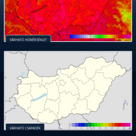
VÁRHATÓ HŐMÉRSÉKLET
VÁRHATÓ CSAPADÉK