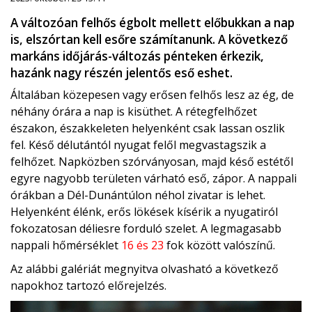
A változóan felhős égbolt mellett előbukkan a nap
is, elszórtan kell esőre számítanunk. A következő
markáns időjárás-változás pénteken érkezik,
hazánk nagy részén jelentős eső eshet.
Általában közepesen vagy erősen felhős lesz az ég, de
néhány órára a nap is kisüthet. A rétegfelhőzet
északon, északkeleten helyenként csak lassan oszlik
fel. Késő délutántól nyugat felől megvastagszik a
felhőzet. Napközben szórványosan, majd késő estétől
egyre nagyobb területen várható eső, zápor. A nappali
órákban a Dél-Dunántúlon néhol zivatar is lehet.
Helyenként élénk, erős lökések kísérik a nyugatiról
fokozatosan déliesre forduló szelet. A legmagasabb
nappali hőmérséklet
16 és 23
fok között valószínű.
Az alábbi galériát megnyitva olvasható a következő
napokhoz tartozó előrejelzés.