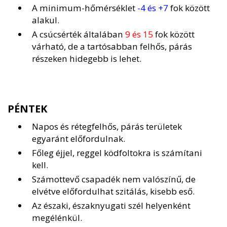
A minimum-hőmérséklet
-4 és +7
fok között
alakul.
A csúcsérték általában
9 és 15
fok között
várható, de a tartósabban felhős, párás
részeken hidegebb is lehet.
PÉNTEK
Napos és rétegfelhős, párás területek
egyaránt előfordulnak.
Főleg éjjel, reggel ködfoltokra is számítani
kell.
Számottevő csapadék nem valószínű, de
elvétve előfordulhat szitálás, kisebb eső.
Az északi, északnyugati szél helyenként
megélénkül.