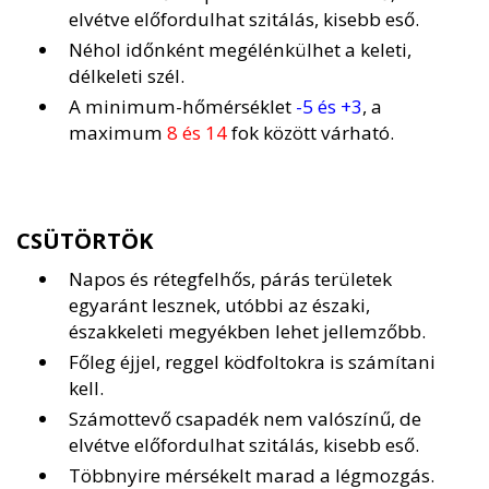
elvétve előfordulhat szitálás, kisebb eső.
Néhol időnként megélénkülhet a keleti,
délkeleti szél.
A minimum-hőmérséklet
-5 és +3
, a
maximum
8 és 14
fok között várható.
CSÜTÖRTÖK
Napos és rétegfelhős, párás területek
egyaránt lesznek, utóbbi az északi,
északkeleti megyékben lehet jellemzőbb.
Főleg éjjel, reggel ködfoltokra is számítani
kell.
Számottevő csapadék nem valószínű, de
elvétve előfordulhat szitálás, kisebb eső.
Többnyire mérsékelt marad a légmozgás.