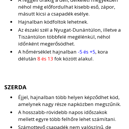
néhol még előfordulhat kisebb eső, zápor,
másutt kicsi a csapadék esélye.
Hajnalban ködfoltok lehetnek.
Az északi szél a Nyugat-Dunántúlon, illetve a
Tiszántúlon többfelé megélénkül, néhol
időnként megerősödhet.
A hőmérséklet hajnalban
-5 és +5
, kora
délután
8 és 13
fok között alakul.
SZERDA
Éjjel, hajnalban több helyen képződhet köd,
amelynek nagy része napközben megszűnik.
A hosszabb-rövidebb napos időszakok
mellett egyre több felhőre lehet számítani.
Számottevő csapadék nem valószínű, de