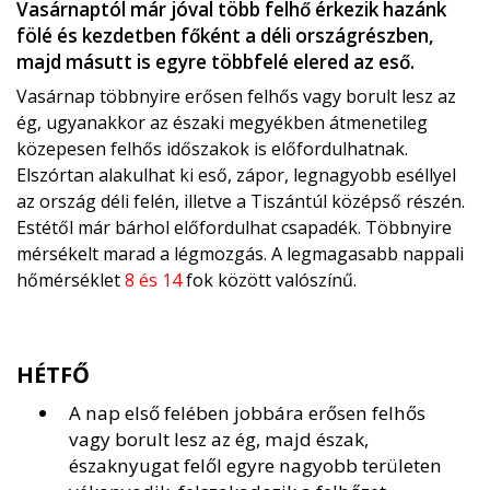
Vasárnaptól már jóval több felhő érkezik hazánk
fölé és kezdetben főként a déli országrészben,
majd másutt is egyre többfelé elered az eső.
Vasárnap többnyire erősen felhős vagy borult lesz az
ég, ugyanakkor az északi megyékben átmenetileg
közepesen felhős időszakok is előfordulhatnak.
Elszórtan alakulhat ki eső, zápor, legnagyobb eséllyel
az ország déli felén, illetve a Tiszántúl középső részén.
Estétől már bárhol előfordulhat csapadék. Többnyire
mérsékelt marad a légmozgás. A legmagasabb nappali
hőmérséklet
8 és 14
fok között valószínű.
HÉTFŐ
A nap első felében jobbára erősen felhős
vagy borult lesz az ég, majd észak,
északnyugat felől egyre nagyobb területen