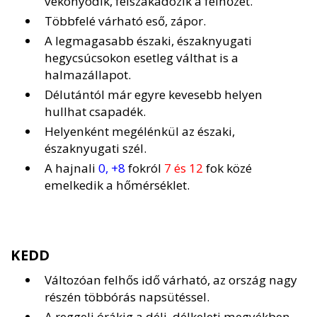
vékonyodik, felszakadozik a felhőzet.
Többfelé várható eső, zápor.
A legmagasabb északi, északnyugati
hegycsúcsokon esetleg válthat is a
halmazállapot.
Délutántól már egyre kevesebb helyen
hullhat csapadék.
Helyenként megélénkül az északi,
északnyugati szél.
A hajnali
0, +8
fokról
7 és 12
fok közé
emelkedik a hőmérséklet.
KEDD
Változóan felhős idő várható, az ország nagy
részén többórás napsütéssel.
A reggeli órákig a déli, délkeleti megyékben