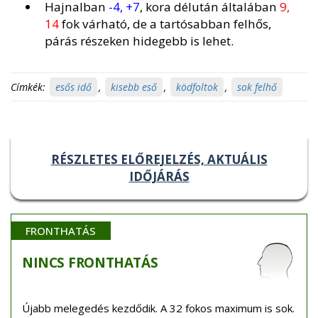
Hajnalban
-4, +7
, kora délután általában
9,
14
fok várható, de a tartósabban felhős,
párás részeken hidegebb is lehet.
Címkék:
esős idő
,
kisebb eső
,
ködfoltok
,
sok felhő
RÉSZLETES ELŐREJELZÉS, AKTUÁLIS
IDŐJÁRÁS
FRONTHATÁS
NINCS
FRONTHATÁS
Újabb melegedés kezdődik. A 32 fokos maximum is sok.