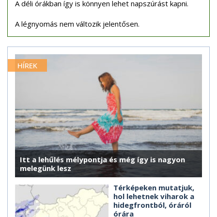
A déli órákban így is könnyen lehet napszúrást kapni.
A légnyomás nem változik jelentősen.
HÍREK
Itt a lehűlés mélypontja és még így is nagyon
melegünk lesz
Térképeken mutatjuk,
hol lehetnek viharok a
hidegfrontból, óráról
órára