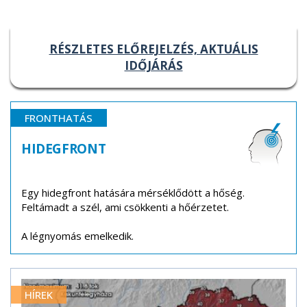
RÉSZLETES ELŐREJELZÉS, AKTUÁLIS
IDŐJÁRÁS
FRONTHATÁS
HIDEGFRONT
Egy hidegfront hatására mérséklődött a hőség.
Feltámadt a szél, ami csökkenti a hőérzetet.
A légnyomás emelkedik.
HÍREK