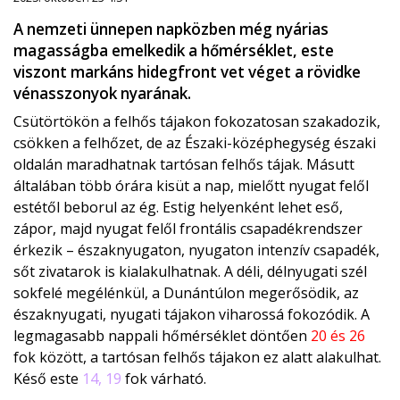
A nemzeti ünnepen napközben még nyárias
magasságba emelkedik a hőmérséklet, este
viszont markáns hidegfront vet véget a rövidke
vénasszonyok nyarának.
Csütörtökön a felhős tájakon fokozatosan szakadozik,
csökken a felhőzet, de az Északi-középhegység északi
oldalán maradhatnak tartósan felhős tájak. Másutt
általában több órára kisüt a nap, mielőtt nyugat felől
estétől beborul az ég. Estig helyenként lehet eső,
zápor, majd nyugat felől frontális csapadékrendszer
érkezik – északnyugaton, nyugaton intenzív csapadék,
sőt zivatarok is kialakulhatnak. A déli, délnyugati szél
sokfelé megélénkül, a Dunántúlon megerősödik, az
északnyugati, nyugati tájakon viharossá fokozódik. A
legmagasabb nappali hőmérséklet döntően
20 és 26
fok között, a tartósan felhős tájakon ez alatt alakulhat.
Késő este
14, 19
fok várható.