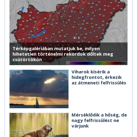
Térképgalériában mutatjuk be, milyen
hihetetlen történelmi rekordok dőltek meg
csütörtökön
Viharok kísérik a
hidegfrontot, érkezik
az átmeneti felfrissülés
Mérséklődik a hőség, de
nagy felfrissülést ne
várjunk