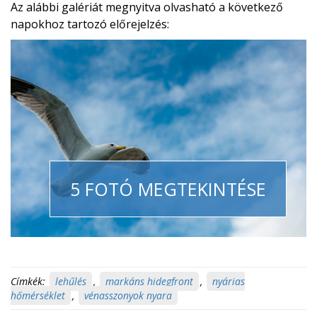
Az alábbi galériát megnyitva olvasható a következő
napokhoz tartozó előrejelzés:
5 FOTÓ MEGTEKINTÉSE
Címkék:
lehűlés
,
markáns hidegfront
,
nyárias
hőmérséklet
,
vénasszonyok nyara