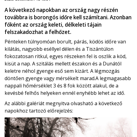
A következő napokban az ország nagy részén
továbbra is borongós időre kell számítani. Azonban
főként az ország keleti, délkeleti tájain
felszakadozhat a felhőzet.
Pénteken túlnyomóan borult, párás, ködös időre van
kilátás, nagyobb eséllyel délen és a Tiszántúlon
fokozatosan ritkul, egyes részeken fel is oszlik a köd,
kisüt a nap. A szitálás mellett északon és a Dunától
keletre néhol gyenge eső sem kizárt. A légmozgás
döntően gyenge vagy mérsékelt marad.A legmagasabb
nappali hőmérséklet 3 és 8 fok között alakul, de a
kevésbé felhős helyeken ennél enyhébb lehet az idő.
Az alábbi galériát megnyitva olvasható a következő
napokhoz tartozó előrejelzés: