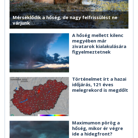
Mérséklődik a hőség, de nagy felfrissülést ne
várjunk
A hőség mellett kilenc
megyében már
zivatarok kialakulására
figyelmeztetnek
Történelmet írt a hazai
időjárás, 121 éves
melegrekord is megdőlt
Maximumon pörög a
hőség, mikor ér végre
ide a hidegfront?