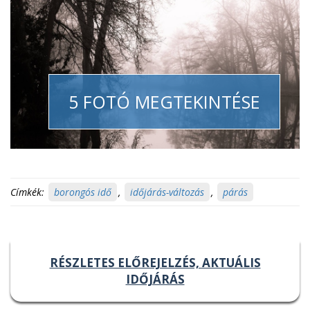
5 FOTÓ MEGTEKINTÉSE
Címkék:
borongós idő
,
időjárás-változás
,
párás
RÉSZLETES ELŐREJELZÉS, AKTUÁLIS
IDŐJÁRÁS