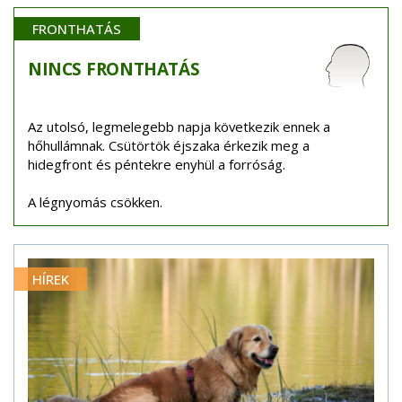
FRONTHATÁS
NINCS
FRONTHATÁS
Az utolsó, legmelegebb napja következik ennek a
hőhullámnak. Csütörtök éjszaka érkezik meg a
hidegfront és péntekre enyhül a forróság.
A légnyomás csökken.
HÍREK