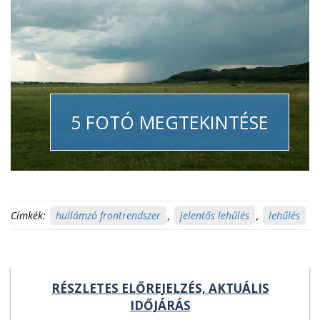
5 FOTÓ MEGTEKINTÉSE
Címkék:
hullámzó frontrendszer
,
jelentős lehűlés
,
lehűlés
RÉSZLETES ELŐREJELZÉS, AKTUÁLIS
IDŐJÁRÁS