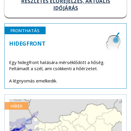
RÉSZLETES ELŐREJELZÉS, AKTUÁLIS
IDŐJÁRÁS
FRONTHATÁS
HIDEGFRONT
Egy hidegfront hatására mérséklődött a hőség.
Feltámadt a szél, ami csökkenti a hőérzetet.
A légnyomás emelkedik.
HÍREK