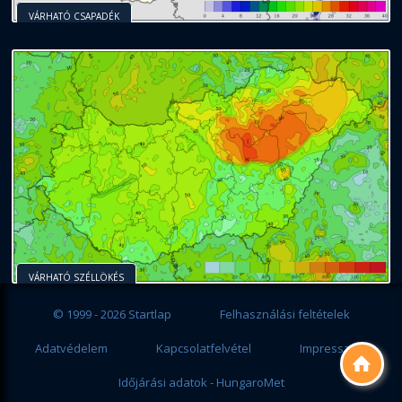
VÁRHATÓ CSAPADÉK
VÁRHATÓ SZÉLLÖKÉS
© 1999 - 2026 Startlap
Felhasználási feltételek
Adatvédelem
Kapcsolatfelvétel
Impresszum

Időjárási adatok - HungaroMet