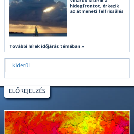
Viharok kísérik a
hidegfrontot, érkezik
az átmeneti felfrissülés
További hírek időjárás témában
Kiderül
ELŐREJELZÉS