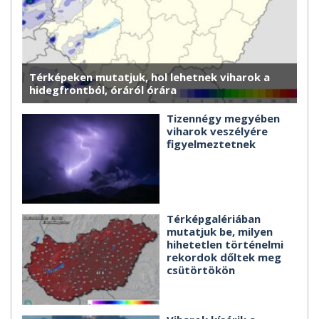
Térképeken mutatjuk, hol lehetnek viharok a
hidegfrontból, óráról órára
Tizennégy megyében
viharok veszélyére
figyelmeztetnek
Térképgalériában
mutatjuk be, milyen
hihetetlen történelmi
rekordok dőltek meg
csütörtökön