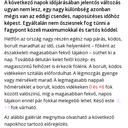
A következő napok időjárásában jelentős változás
ugyan nem lesz, egy nagy különbség azonban
mégis van az eddigi csendes, naposütéses időhöz
képest. Egyáltalán nem ősziesnek fog tűnni a
fagypont közeli maximumokkal és tartós köddel.
Hétfőn az ország nagy részén egész nap párás, ködös,
borult maradhat az idő, csak helyenként – főként az
északkeleti magasabban fekvő tájakon – süthet ki a
nap. Továbbá délután kelet felől közép- és
magasszintű felhőzet is érkezik fölénk. A borult, ködös
vidékeken szitálás előfordulhat. A légmozgás gyenge
vagy mérsékelt marad. A legmagasabb nappali
hőmérséklet a borult, ködös vidékeken
0 és +6
fok
között valószínű, míg a magasabban fekvő, napos
tájakon ennél pár fokkal melegebb lehet. Késő este
-5,
+3
fok várható.
Az alábbi galériát megnyitva olvasható a következő
napokhoz tartozó előrejelzés: