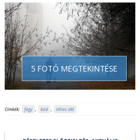
5 FOTÓ MEGTEKINTÉSE
Címkék:
fagy
,
köd
,
télies idő