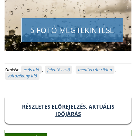
5 FOTÓ MEGTEKINTÉSE
Címkék:
esős idő
,
jelentős eső
,
mediterrán ciklon
,
változékony idő
RÉSZLETES ELŐREJELZÉS, AKTUÁLIS
IDŐJÁRÁS