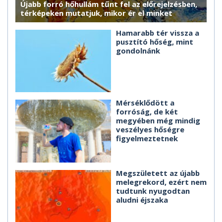
Újabb forró hőhullám tűnt fel az előrejelzésben,
térképeken mutatjuk, mikor ér el minket
Hamarabb tér vissza a
pusztító hőség, mint
gondolnánk
Mérséklődött a
forróság, de két
megyében még mindig
veszélyes hőségre
figyelmeztetnek
Megszületett az újabb
melegrekord, ezért nem
tudtunk nyugodtan
aludni éjszaka