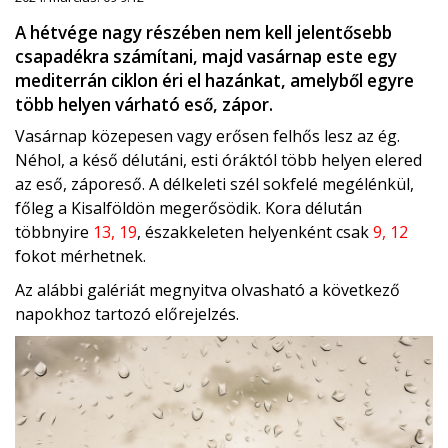
A hétvége nagy részében nem kell jelentősebb
csapadékra számítani, majd vasárnap este egy
mediterrán ciklon éri el hazánkat, amelyből egyre
több helyen várható eső, zápor.
Vasárnap közepesen vagy erősen felhős lesz az ég.
Néhol, a késő délutáni, esti óráktól több helyen elered
az eső, záporeső. A délkeleti szél sokfelé megélénkül,
főleg a Kisalföldön megerősödik. Kora délután
többnyire
13, 19
, északkeleten helyenként csak
9, 12
fokot mérhetnek.
Az alábbi galériát megnyitva olvasható a következő
napokhoz tartozó előrejelzés.