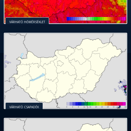
VÁRHATÓ HŐMÉRSÉKLET
VÁRHATÓ CSAPADÉK