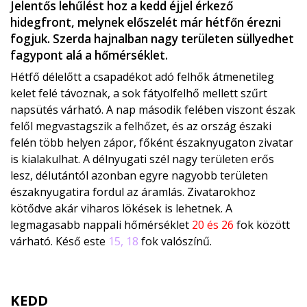
Jelentős lehűlést hoz a kedd éjjel érkező
hidegfront, melynek előszelét már hétfőn érezni
fogjuk. Szerda hajnalban nagy területen süllyedhet
fagypont alá a hőmérséklet.
Hétfő délelőtt a csapadékot adó felhők átmenetileg
kelet felé távoznak, a sok fátyolfelhő mellett szűrt
napsütés várható. A nap második felében viszont észak
felől megvastagszik a felhőzet, és az ország északi
felén több helyen zápor, főként északnyugaton zivatar
is kialakulhat. A délnyugati szél nagy területen erős
lesz, délutántól azonban egyre nagyobb területen
északnyugatira fordul az áramlás. Zivatarokhoz
kötődve akár viharos lökések is lehetnek. A
legmagasabb nappali hőmérséklet
20 és 26
fok között
várható. Késő este
15, 18
fok valószínű.
KEDD