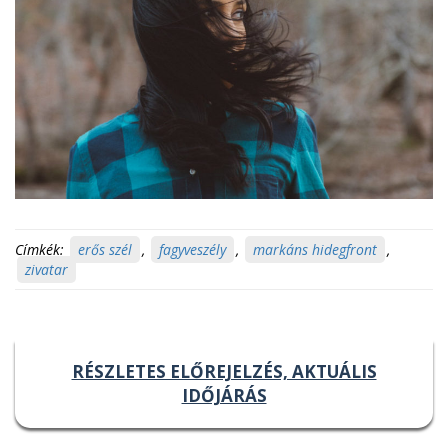
Címkék:
erős szél
,
fagyveszély
,
markáns hidegfront
,
zivatar
RÉSZLETES ELŐREJELZÉS, AKTUÁLIS
IDŐJÁRÁS