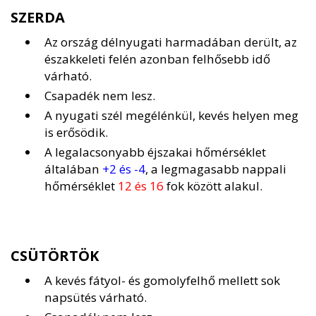
SZERDA
Az ország délnyugati harmadában derült, az
északkeleti felén azonban felhősebb idő
várható.
Csapadék nem lesz.
A nyugati szél megélénkül, kevés helyen meg
is erősödik.
A legalacsonyabb éjszakai hőmérséklet
általában
+2 és -4
, a legmagasabb nappali
hőmérséklet
12 és 16
fok között alakul.
CSÜTÖRTÖK
A kevés fátyol- és gomolyfelhő mellett sok
napsütés várható.