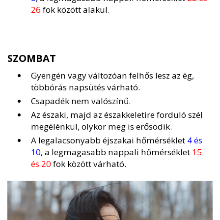
26
fok között alakul.
SZOMBAT
Gyengén vagy változóan felhős lesz az ég,
többórás napsütés várható.
Csapadék nem valószínű.
Az északi, majd az északkeletire forduló szél
megélénkül, olykor meg is erősödik.
A legalacsonyabb éjszakai hőmérséklet
4 és
10
, a legmagasabb nappali hőmérséklet
15
és 20
fok között várható.