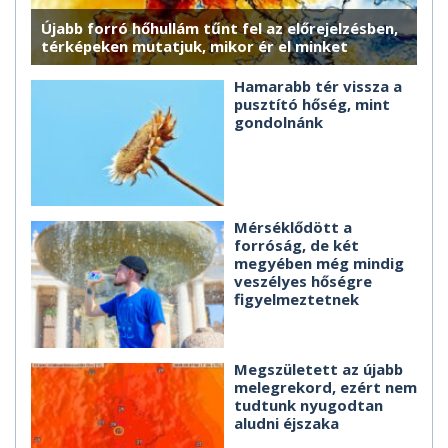
Újabb forró hőhullám tűnt fel az előrejelzésben,
térképeken mutatjuk, mikor ér el minket
Hamarabb tér vissza a
pusztító hőség, mint
gondolnánk
Mérséklődött a
forróság, de két
megyében még mindig
veszélyes hőségre
figyelmeztetnek
Megszületett az újabb
melegrekord, ezért nem
tudtunk nyugodtan
aludni éjszaka