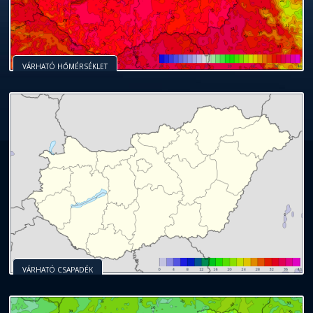
VÁRHATÓ HŐMÉRSÉKLET
VÁRHATÓ CSAPADÉK