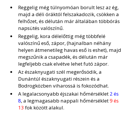
Reggelig még túlnyomóan borult lesz az ég,
majd a déli óráktól felszakadozik, csökken a
felhőzet, és délután már általában többórás
napsütés valószínű.
Reggelig, kora délelőttig még többfelé
valószínű eső, zápor, (hajnalban néhány
helyen átmenetileg havas eső is eshet), majd
megszűnik a csapadék, és délután már
legfeljebb csak elvétve lehet futó zápor.
Az északnyugati szél megerősödik, a
Dunántúl északnyugati részein és a
Bodrogközben viharossá is fokozódhat.
A legalacsonyabb éjszakai hőmérséklet
2 és
8
, a legmagasabb nappali hőmérséklet
9 és
13
fok között alakul.