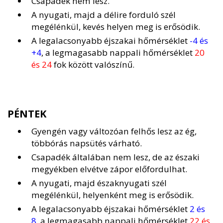
Csapadék nem lesz.
A nyugati, majd a délire forduló szél
megélénkül, kevés helyen meg is erősödik.
A legalacsonyabb éjszakai hőmérséklet
-4 és
+4
, a legmagasabb nappali hőmérséklet
20
és 24
fok között valószínű.
PÉNTEK
Gyengén vagy változóan felhős lesz az ég,
többórás napsütés várható.
Csapadék általában nem lesz, de az északi
megyékben elvétve zápor előfordulhat.
A nyugati, majd északnyugati szél
megélénkül, helyenként meg is erősödik.
A legalacsonyabb éjszakai hőmérséklet
2 és
8
, a legmagasabb nappali hőmérséklet
22 és