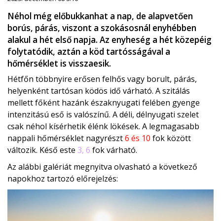
Néhol még előbukkanhat a nap, de alapvetően
borús, párás, viszont a szokásosnál enyhébben
alakul a hét első napja. Az enyheség a hét közepéig
folytatódik, aztán a köd tartósságával a
hőmérséklet is visszaesik.
Hétfőn többnyire erősen felhős vagy borult, párás,
helyenként tartósan ködös idő várható. A szitálás
mellett főként hazánk északnyugati felében gyenge
intenzitású eső is valószínű. A déli, délnyugati szelet
csak néhol kísérhetik élénk lökések. A legmagasabb
nappali hőmérséklet nagyrészt
6 és 10
fok között
változik. Késő este
3, 6
fok várható.
Az alábbi galériát megnyitva olvasható a következő
napokhoz tartozó előrejelzés: