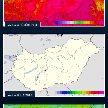
VÁRHATÓ HŐMÉRSÉKLET
VÁRHATÓ CSAPADÉK