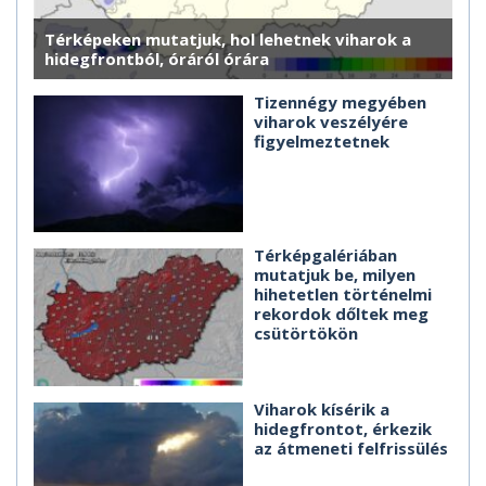
Térképeken mutatjuk, hol lehetnek viharok a
hidegfrontból, óráról órára
Tizennégy megyében
viharok veszélyére
figyelmeztetnek
Térképgalériában
mutatjuk be, milyen
hihetetlen történelmi
rekordok dőltek meg
csütörtökön
Viharok kísérik a
hidegfrontot, érkezik
az átmeneti felfrissülés