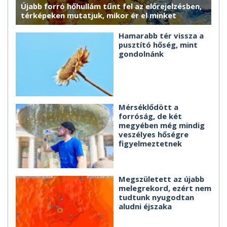
Újabb forró hőhullám tűnt fel az előrejelzésben,
térképeken mutatjuk, mikor ér el minket
Hamarabb tér vissza a
pusztító hőség, mint
gondolnánk
Mérséklődött a
forróság, de két
megyében még mindig
veszélyes hőségre
figyelmeztetnek
Megszületett az újabb
melegrekord, ezért nem
tudtunk nyugodtan
aludni éjszaka