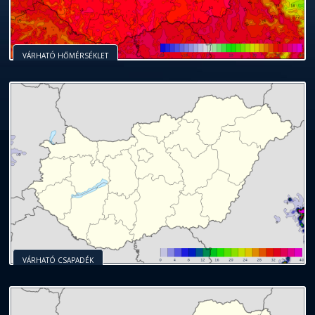
VÁRHATÓ HŐMÉRSÉKLET
VÁRHATÓ CSAPADÉK