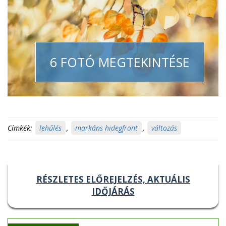
6 FOTÓ MEGTEKINTÉSE
Címkék:
lehűlés
,
markáns hidegfront
,
változás
RÉSZLETES ELŐREJELZÉS, AKTUÁLIS
IDŐJÁRÁS