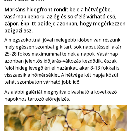
Markáns hidegfront rondít bele a hétvégébe,
vasárnap beborul az ég és sokfelé várható eső,
zápor. Épp itt az ideje azonban, hogy megérkezzen
az igazi ősz.
A megszokottnál jóval melegebb időben van részünk,
mely egészen szombatig kitart: sok napsütéssel, akár
25-28 fokos maximummal telnek a napok. Vasárnap
azonban jelentős időjárás-változás kezdődik, észak
felől hideg levegő éri el hazánkat, akár 8-13 fokkal is
visszaesik a hőmérséklet. A hétvége két napja közül
tehát szombaton várható jobb idő.
Az alábbi galériát megnyitva olvasható a következő
napokhoz tartozó előrejelzés.