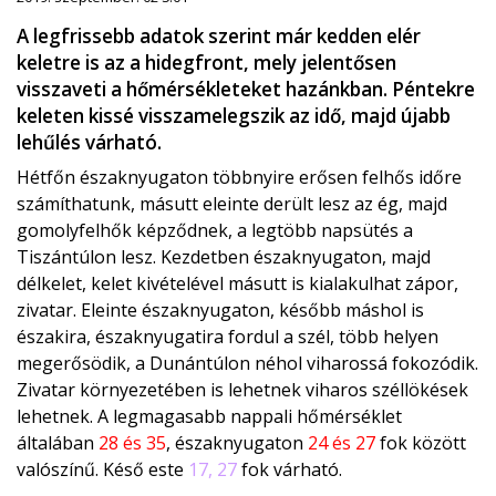
A legfrissebb adatok szerint már kedden elér
keletre is az a hidegfront, mely jelentősen
visszaveti a hőmérsékleteket hazánkban. Péntekre
keleten kissé visszamelegszik az idő, majd újabb
lehűlés várható.
Hétfőn északnyugaton többnyire erősen felhős időre
számíthatunk, másutt eleinte derült lesz az ég, majd
gomolyfelhők képződnek, a legtöbb napsütés a
Tiszántúlon lesz. Kezdetben északnyugaton, majd
délkelet, kelet kivételével másutt is kialakulhat zápor,
zivatar. Eleinte északnyugaton, később máshol is
északira, északnyugatira fordul a szél, több helyen
megerősödik, a Dunántúlon néhol viharossá fokozódik.
Zivatar környezetében is lehetnek viharos széllökések
lehetnek. A legmagasabb nappali hőmérséklet
általában
28 és 35
, északnyugaton
24 és 27
fok között
valószínű. Késő este
17, 27
fok várható.