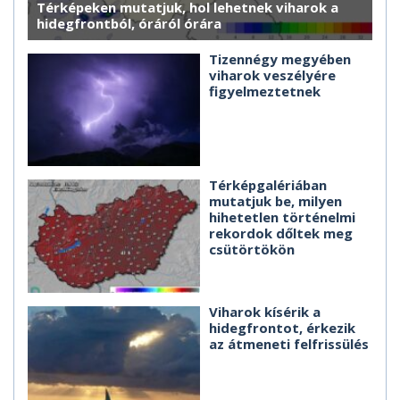
Térképeken mutatjuk, hol lehetnek viharok a
hidegfrontból, óráról órára
Tizennégy megyében
viharok veszélyére
figyelmeztetnek
Térképgalériában
mutatjuk be, milyen
hihetetlen történelmi
rekordok dőltek meg
csütörtökön
Viharok kísérik a
hidegfrontot, érkezik
az átmeneti felfrissülés