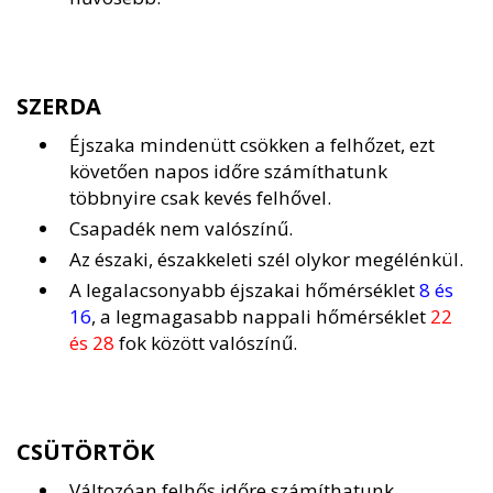
SZERDA
Éjszaka mindenütt csökken a felhőzet, ezt
követően napos időre számíthatunk
többnyire csak kevés felhővel.
Csapadék nem valószínű.
Az északi, északkeleti szél olykor megélénkül.
A legalacsonyabb éjszakai hőmérséklet
8 és
16
, a legmagasabb nappali hőmérséklet
22
és 28
fok között valószínű.
CSÜTÖRTÖK
Változóan felhős időre számíthatunk.