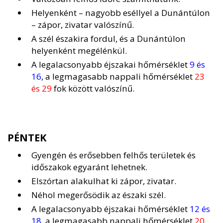
Helyenként – nagyobb eséllyel a Dunántúlon
– zápor, zivatar valószínű.
A szél északira fordul, és a Dunántúlon
helyenként megélénkül.
A legalacsonyabb éjszakai hőmérséklet
9 és
16
, a legmagasabb nappali hőmérséklet
23
és 29
fok között valószínű.
PÉNTEK
Gyengén és erősebben felhős területek és
időszakok egyaránt lehetnek.
Elszórtan alakulhat ki zápor, zivatar.
Néhol megerősödik az északi szél.
A legalacsonyabb éjszakai hőmérséklet
12 és
18
, a legmagasabb nappali hőmérséklet
20