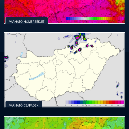
VÁRHATÓ HŐMÉRSÉKLET
VÁRHATÓ CSAPADÉK