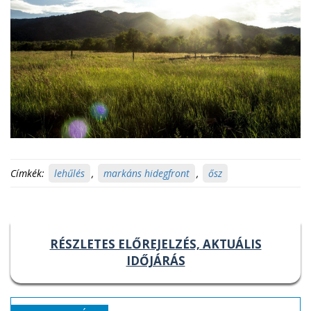
Címkék:
lehűlés
,
markáns hidegfront
,
ősz
RÉSZLETES ELŐREJELZÉS, AKTUÁLIS
IDŐJÁRÁS