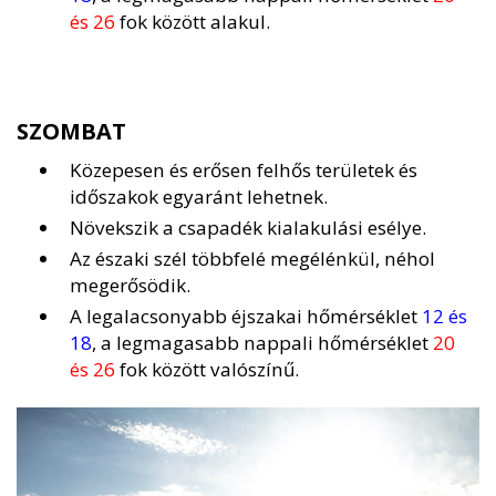
és 26
fok között alakul.
SZOMBAT
Közepesen és erősen felhős területek és
időszakok egyaránt lehetnek.
Növekszik a csapadék kialakulási esélye.
Az északi szél többfelé megélénkül, néhol
megerősödik.
A legalacsonyabb éjszakai hőmérséklet
12 és
18
, a legmagasabb nappali hőmérséklet
20
és 26
fok között valószínű.