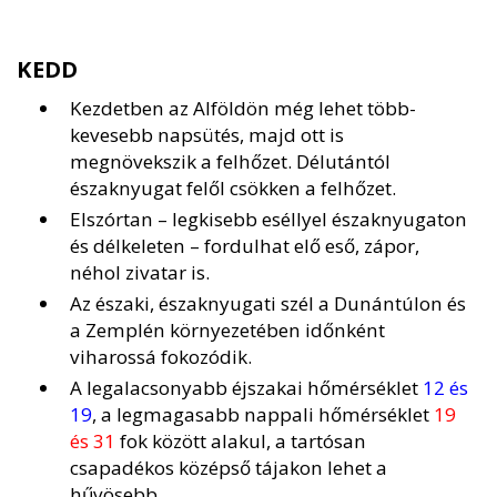
KEDD
Kezdetben az Alföldön még lehet több-
kevesebb napsütés, majd ott is
megnövekszik a felhőzet. Délutántól
északnyugat felől csökken a felhőzet.
Elszórtan – legkisebb eséllyel északnyugaton
és délkeleten – fordulhat elő eső, zápor,
néhol zivatar is.
Az északi, északnyugati szél a Dunántúlon és
a Zemplén környezetében időnként
viharossá fokozódik.
A legalacsonyabb éjszakai hőmérséklet
12 és
19
, a legmagasabb nappali hőmérséklet
19
és 31
fok között alakul, a tartósan
csapadékos középső tájakon lehet a
hűvösebb.