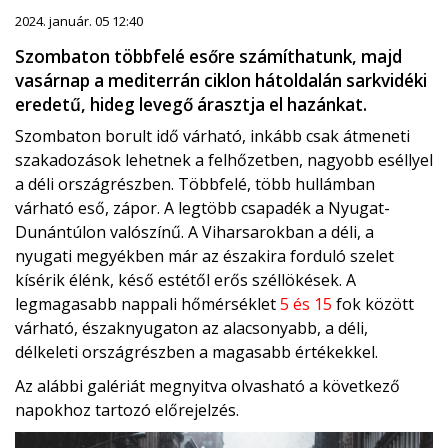
2024. január. 05 12:40
Szombaton többfelé esőre számíthatunk, majd
vasárnap a mediterrán ciklon hátoldalán sarkvidéki
eredetű, hideg levegő árasztja el hazánkat.
Szombaton borult idő várható, inkább csak átmeneti
szakadozások lehetnek a felhőzetben, nagyobb eséllyel
a déli országrészben. Többfelé, több hullámban
várható eső, zápor. A legtöbb csapadék a Nyugat-
Dunántúlon valószínű. A Viharsarokban a déli, a
nyugati megyékben már az északira forduló szelet
kísérik élénk, késő estétől erős széllökések. A
legmagasabb nappali hőmérséklet
5 és 15
fok között
várható, északnyugaton az alacsonyabb, a déli,
délkeleti országrészben a magasabb értékekkel.
Az alábbi galériát megnyitva olvasható a következő
napokhoz tartozó előrejelzés.