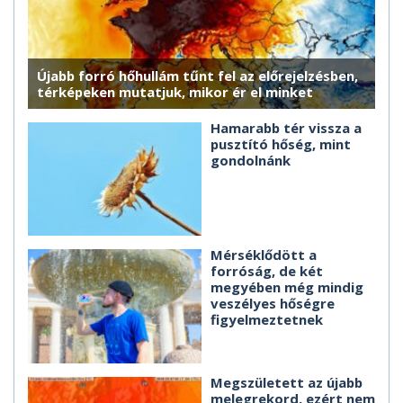
Újabb forró hőhullám tűnt fel az előrejelzésben,
térképeken mutatjuk, mikor ér el minket
Hamarabb tér vissza a
pusztító hőség, mint
gondolnánk
Mérséklődött a
forróság, de két
megyében még mindig
veszélyes hőségre
figyelmeztetnek
Megszületett az újabb
melegrekord, ezért nem