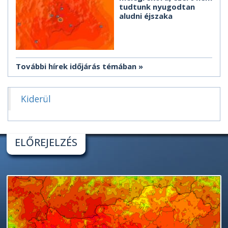
tudtunk nyugodtan
aludni éjszaka
További hírek időjárás témában
Kiderül
ELŐREJELZÉS