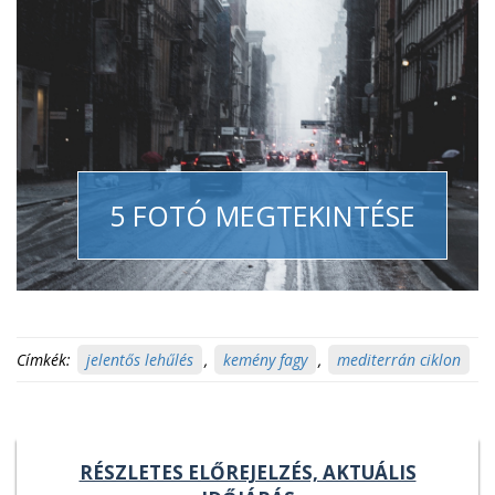
5 FOTÓ MEGTEKINTÉSE
Címkék:
jelentős lehűlés
,
kemény fagy
,
mediterrán ciklon
RÉSZLETES ELŐREJELZÉS, AKTUÁLIS