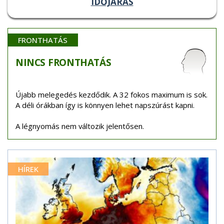
IDŐJÁRÁS
FRONTHATÁS
NINCS
FRONTHATÁS
Újabb melegedés kezdődik. A 32 fokos maximum is sok.
A déli órákban így is könnyen lehet napszúrást kapni.
A légnyomás nem változik jelentősen.
HÍREK