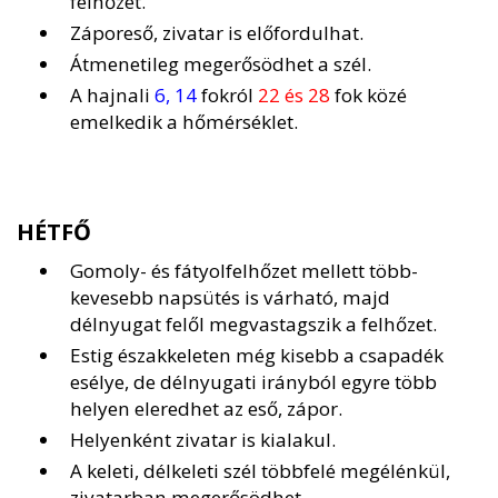
felhőzet.
Záporeső, zivatar is előfordulhat.
Átmenetileg megerősödhet a szél.
A hajnali
6, 14
fokról
22 és 28
fok közé
emelkedik a hőmérséklet.
HÉTFŐ
Gomoly- és fátyolfelhőzet mellett több-
kevesebb napsütés is várható, majd
délnyugat felől megvastagszik a felhőzet.
Estig északkeleten még kisebb a csapadék
esélye, de délnyugati irányból egyre több
helyen eleredhet az eső, zápor.
Helyenként zivatar is kialakul.
A keleti, délkeleti szél többfelé megélénkül,
zivatarban megerősödhet.