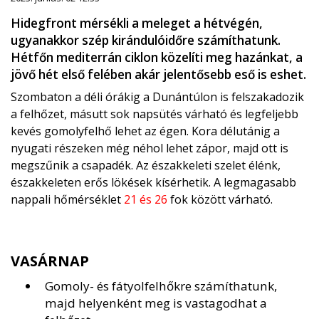
Hidegfront mérsékli a meleget a hétvégén,
ugyanakkor szép kirándulóidőre számíthatunk.
Hétfőn mediterrán ciklon közelíti meg hazánkat, a
jövő hét első felében akár jelentősebb eső is eshet.
Szombaton a déli órákig a Dunántúlon is felszakadozik
a felhőzet, másutt sok napsütés várható és legfeljebb
kevés gomolyfelhő lehet az égen. Kora délutánig a
nyugati részeken még néhol lehet zápor, majd ott is
megszűnik a csapadék. Az északkeleti szelet élénk,
északkeleten erős lökések kísérhetik. A legmagasabb
nappali hőmérséklet
21 és 26
fok között várható.
VASÁRNAP
Gomoly- és fátyolfelhőkre számíthatunk,
majd helyenként meg is vastagodhat a