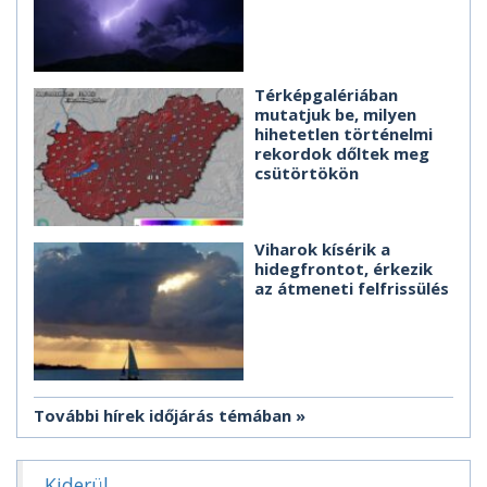
Térképgalériában
mutatjuk be, milyen
hihetetlen történelmi
rekordok dőltek meg
csütörtökön
Viharok kísérik a
hidegfrontot, érkezik
az átmeneti felfrissülés
További hírek időjárás témában
Kiderül