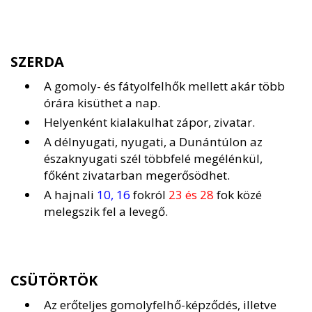
SZERDA
A gomoly- és fátyolfelhők mellett akár több
órára kisüthet a nap.
Helyenként kialakulhat zápor, zivatar.
A délnyugati, nyugati, a Dunántúlon az
északnyugati szél többfelé megélénkül,
főként zivatarban megerősödhet.
A hajnali
10, 16
fokról
23 és 28
fok közé
melegszik fel a levegő.
CSÜTÖRTÖK
Az erőteljes gomolyfelhő-képződés, illetve