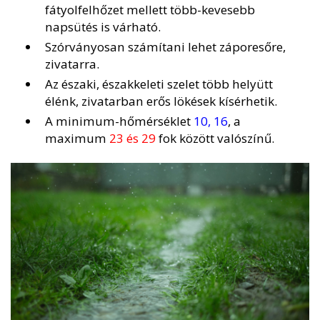
fátyolfelhőzet mellett több-kevesebb
napsütés is várható.
Szórványosan számítani lehet záporesőre,
zivatarra.
Az északi, északkeleti szelet több helyütt
élénk, zivatarban erős lökések kísérhetik.
A minimum-hőmérséklet
10, 16
, a
maximum
23 és 29
fok között valószínű.