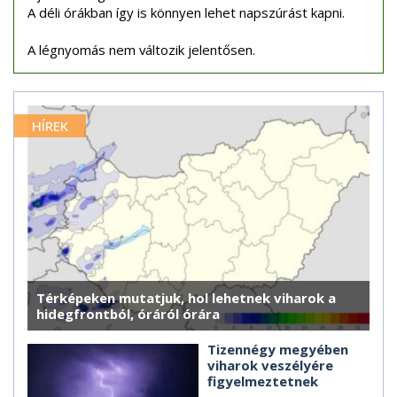
A déli órákban így is könnyen lehet napszúrást kapni.
A légnyomás nem változik jelentősen.
HÍREK
Térképeken mutatjuk, hol lehetnek viharok a
hidegfrontból, óráról órára
Tizennégy megyében
viharok veszélyére
figyelmeztetnek