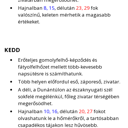
Hajnalban
8, 15
, délután
23, 29
fok
valószínű, keleten mérhetik a magasabb
értékeket.
KEDD
Erőteljes gomolyfelhő-képződés és
fátyolfelhőzet mellett több-kevesebb
napsütésre is számíthatunk.
Több helyen előfordul eső, záporeső, zivatar.
A déli, a Dunántúlon az északnyugati szél
sokfelé megélénkül, főleg zivatar térségében
megerősödhet.
Hajnalban
10, 16
, délután
20, 27
fokot
olvashatunk le a hőmérőkről, a tartósabban
csapadékos tájakon lesz hűvösebb.