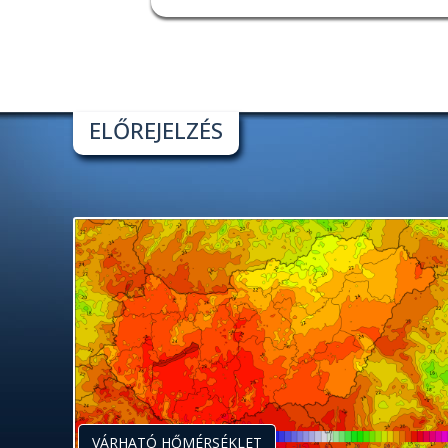
ELŐREJELZÉS
VÁRHATÓ HŐMÉRSÉKLET