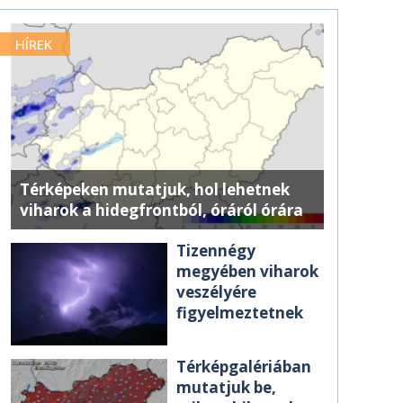
HÍREK
Térképeken mutatjuk, hol lehetnek
viharok a hidegfrontból, óráról órára
Tizennégy
megyében viharok
veszélyére
figyelmeztetnek
Térképgalériában
mutatjuk be,