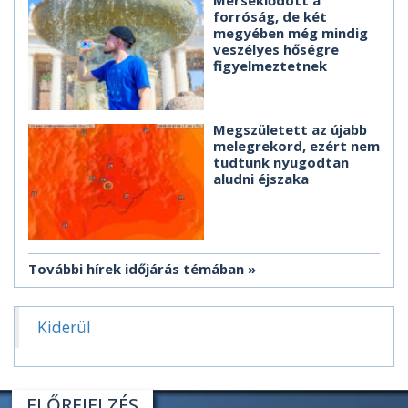
Mérséklődött a
forróság, de két
megyében még mindig
veszélyes hőségre
figyelmeztetnek
Megszületett az újabb
melegrekord, ezért nem
tudtunk nyugodtan
aludni éjszaka
További hírek időjárás témában
Kiderül
ELŐREJELZÉS