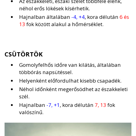
Az északkeleti, északi szelet többfelé élénk,
néhol erős lökések kísérhetik.
Hajnalban általában
-4, +4
, kora délután
6 és
13
fok között alakul a hőmérséklet.
CSÜTÖRTÖK
Gomolyfelhős időre van kilátás, általában
többórás napsütéssel.
Helyenként előfordulhat kisebb csapadék.
Néhol időnként megerősödhet az északkeleti
szél.
Hajnalban
-7, +1
, kora délután
7, 13
fok
valószínű.