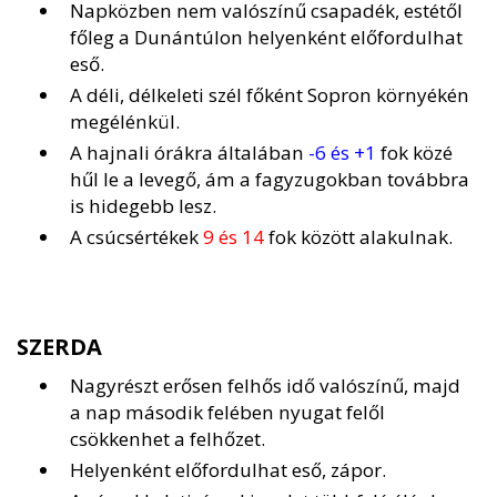
Napközben nem valószínű csapadék, estétől
főleg a Dunántúlon helyenként előfordulhat
eső.
A déli, délkeleti szél főként Sopron környékén
megélénkül.
A hajnali órákra általában
-6 és +1
fok közé
hűl le a levegő, ám a fagyzugokban továbbra
is hidegebb lesz.
A csúcsértékek
9 és 14
fok között alakulnak.
SZERDA
Nagyrészt erősen felhős idő valószínű, majd
a nap második felében nyugat felől
csökkenhet a felhőzet.
Helyenként előfordulhat eső, zápor.