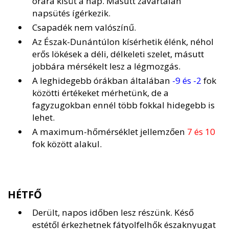
órára kisüt a nap. Másutt zavartalan
napsütés ígérkezik.
Csapadék nem valószínű.
Az Észak-Dunántúlon kísérhetik élénk, néhol
erős lökések a déli, délkeleti szelet, másutt
jobbára mérsékelt lesz a légmozgás.
A leghidegebb órákban általában
-9 és -2
fok
közötti értékeket mérhetünk, de a
fagyzugokban ennél több fokkal hidegebb is
lehet.
A maximum-hőmérséklet jellemzően
7 és 10
fok között alakul.
HÉTFŐ
Derült, napos időben lesz részünk. Késő
estétől érkezhetnek fátyolfelhők északnyugat