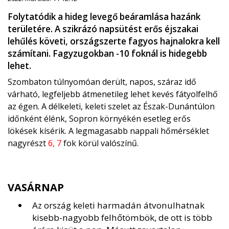
Folytatódik a hideg levegő beáramlása hazánk
területére. A szikrázó napsütést erős éjszakai
lehűlés követi, országszerte fagyos hajnalokra kell
számítani. Fagyzugokban -10 foknál is hidegebb
lehet.
Szombaton túlnyomóan derült, napos, száraz idő
várható, legfeljebb átmenetileg lehet kevés fátyolfelhő
az égen. A délkeleti, keleti szelet az Észak-Dunántúlon
időnként élénk, Sopron környékén esetleg erős
lökések kísérik. A legmagasabb nappali hőmérséklet
nagyrészt
6, 7
fok körül valószínű.
VASÁRNAP
Az ország keleti harmadán átvonulhatnak
kisebb-nagyobb felhőtömbök, de ott is több