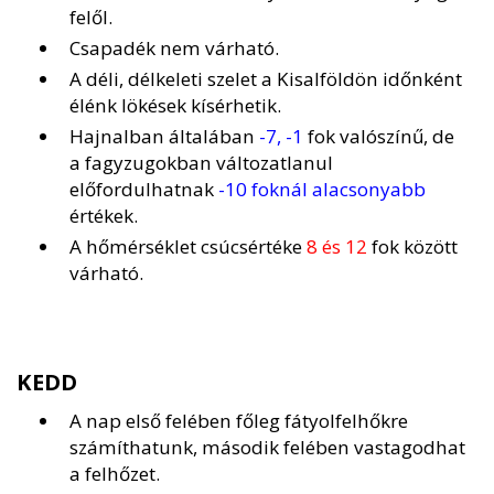
felől.
Csapadék nem várható.
A déli, délkeleti szelet a Kisalföldön időnként
élénk lökések kísérhetik.
Hajnalban általában
-7, -1
fok valószínű, de
a fagyzugokban változatlanul
előfordulhatnak
-10 foknál alacsonyabb
értékek.
A hőmérséklet csúcsértéke
8 és 12
fok között
várható.
KEDD
A nap első felében főleg fátyolfelhőkre
számíthatunk, második felében vastagodhat
a felhőzet.